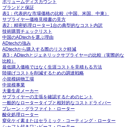
ボリュームディスカウント
ブランドと保証
表1：代表的な市場価格の比較（中国、米国、中東）
サプライヤー価格見積書の見方
表2：精密処理ローター1台の典型的なコスト内訳
技術購買チェックリスト
中国のADtechを選ぶ理由
ADtechの強み
ADtechから購入する際のリスク軽減
表3：ADtechとジェネリックサプライヤーの比較（実際的な
比較）
最低購入価格ではなく生涯コストを見積もる方法
陸揚げコストを削減するための調達戦略
小規模鋳物工場
中規模事業
大量生産メーカー
サプライヤーの主張を確認するためのヒント
一般的なロータータイプと相対的なコストドライバー
プレーン・グラファイト・ローター
酸化処理ローター
窒化ケイ素またはセラミック・コーティング・ローター
シャフト付きワンピース・ローター