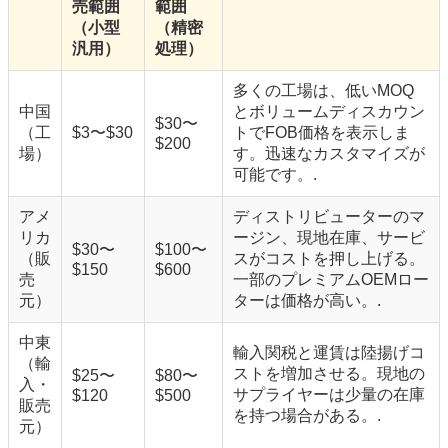
売範囲
範囲
（小型
（精密
汎用）
処理）
多くの工場は、低いMOQ
中国
とボリュームディスカウン
$30〜
（工
$3〜$30
トでFOB価格を表示しま
$200
場）
す。迅速なカスタマイズが
可能です。.
アメ
ディストリビューターのマ
リカ
ージン、現地在庫、サービ
$30〜
$100〜
（販
スがコストを押し上げる。
$150
$600
売
一部のプレミアムOEMロー
元）
ターは価格が高い。.
中東
輸入関税と運賃は陸揚げコ
（輸
ストを増加させる。現地の
$25〜
$80〜
入・
サプライヤーは少量の在庫
$120
$500
販売
を持つ場合がある。.
元）