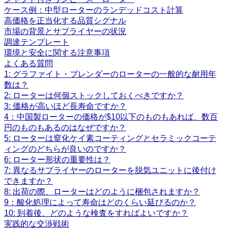
ケース例：中型ローターのランデッドコスト計算
高価格を正当化する品質シグナル
市場の背景とサプライヤーの状況
調達テンプレート
環境と安全に関する注意事項
よくある質問
1: グラファイト・ブレンダーのローターの一般的な耐用年
数は？
2: ローターは何個ストックしておくべきですか？
3: 価格が高いほど長寿命ですか？
4：中国製ローターの価格が$10以下のものもあれば、数百
円のものもあるのはなぜですか？
5: ローターは窒化ケイ素コーティングとセラミックコーテ
ィングのどちらが良いのですか？
6: ローター形状の重要性は？
7: 異なるサプライヤーのローターを脱気ユニットに後付け
できますか？
8: 出荷の際、ローターはどのように梱包されますか？
9：酸化処理によって寿命はどのくらい延びるのか？
10: 到着後、どのような検査をすればよいですか？
実践的な交渉戦術