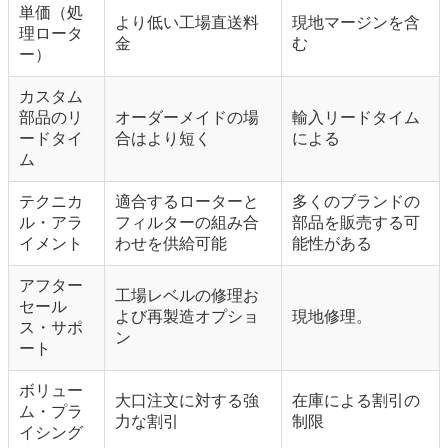
単価（処
より低い工場直送料
現地マージンを含
理ロータ
金
む
ー）
カスタム
部品のリ
オーダーメイドの場
輸入リードタイム
ードタイ
合はより短く
による
ム
テクニカ
適合するローターと
多くのブランドの
ル・アラ
フィルターの組み合
部品を販売する可
イメント
わせを供給可能
能性がある
アフター
工場レベルの修理お
セール
よび再製造オプショ
現地修理。
ス・サポ
ン
ート
ボリュー
大口注文に対する強
在庫による割引の
ム・プラ
力な割引
制限
イシング