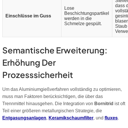
Stelle
dass 
Lose
vollst
Beschichtungspartikel
Einschlüsse im Guss
gesint
werden in die
blasen
Schmelze gespült.
Staub 
Verwe
Semantische Erweiterung:
Erhöhung Der
Prozesssicherheit
Um das Aluminiumgießverfahren vollständig zu optimieren,
muss man Faktoren berücksichtigen, die über das
Trennmittel hinausgehen.
Die Integration von
Bornitrid
ist oft
Teil einer größeren metallurgischen Strategie, die
Entgasungsanlagen
,
Keramikschaumfilter
, und
fluxes
.