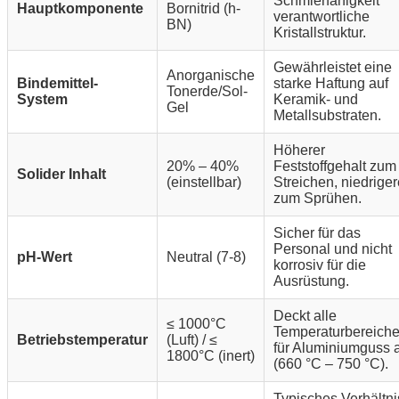
Schmierfähigkeit
Hauptkomponente
Bornitrid (h-
verantwortliche
BN)
Kristallstruktur.
Gewährleistet eine
Anorganische
Bindemittel-
starke Haftung auf
Tonerde/Sol-
System
Keramik- und
Gel
Metallsubstraten.
Höherer
20% – 40%
Feststoffgehalt zum
Solider Inhalt
(einstellbar)
Streichen, niedriger
zum Sprühen.
Sicher für das
Personal und nicht
pH-Wert
Neutral (7-8)
korrosiv für die
Ausrüstung.
Deckt alle
≤ 1000°C
Temperaturbereich
Betriebstemperatur
(Luft) / ≤
für Aluminiumguss 
1800°C (inert)
(660 °C – 750 °C).
Typisches Verhältni