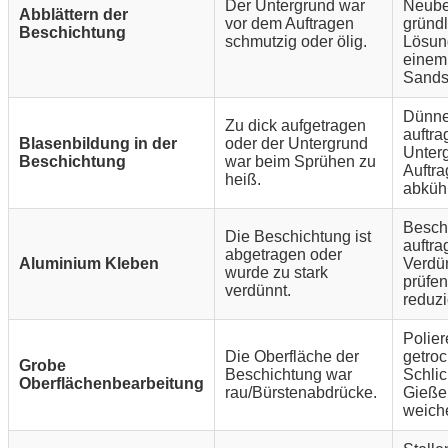
Der Untergrund war
Neube
Abblättern der
vor dem Auftragen
gründl
Beschichtung
schmutzig oder ölig.
Lösung
einem
Sandst
Dünne
Zu dick aufgetragen
auftra
Blasenbildung in der
oder der Untergrund
Unter
Beschichtung
war beim Sprühen zu
Auftr
heiß.
abküh
Besch
Die Beschichtung ist
auftra
abgetragen oder
Aluminium Kleben
Verdü
wurde zu stark
prüfe
verdünnt.
reduzi
Polier
Die Oberfläche der
getro
Grobe
Beschichtung war
Schlic
Oberflächenbearbeitung
rau/Bürstenabdrücke.
Gieße
weich