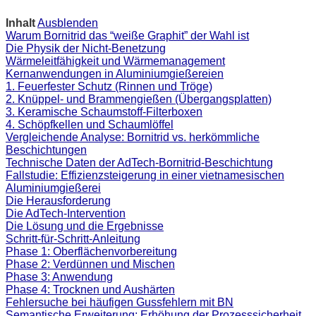
Inhalt
Ausblenden
Warum Bornitrid das “weiße Graphit” der Wahl ist
Die Physik der Nicht-Benetzung
Wärmeleitfähigkeit und Wärmemanagement
Kernanwendungen in Aluminiumgießereien
1. Feuerfester Schutz (Rinnen und Tröge)
2. Knüppel- und Brammengießen (Übergangsplatten)
3. Keramische Schaumstoff-Filterboxen
4. Schöpfkellen und Schaumlöffel
Vergleichende Analyse: Bornitrid vs. herkömmliche
Beschichtungen
Technische Daten der AdTech-Bornitrid-Beschichtung
Fallstudie: Effizienzsteigerung in einer vietnamesischen
Aluminiumgießerei
Die Herausforderung
Die AdTech-Intervention
Die Lösung und die Ergebnisse
Schritt-für-Schritt-Anleitung
Phase 1: Oberflächenvorbereitung
Phase 2: Verdünnen und Mischen
Phase 3: Anwendung
Phase 4: Trocknen und Aushärten
Fehlersuche bei häufigen Gussfehlern mit BN
Semantische Erweiterung: Erhöhung der Prozesssicherheit