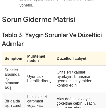
yönetin.
Sorun Giderme Matrisi
Tablo 3: Yaygın Sorunlar Ve Düzeltici
Adımlar
Muhtemel
Semptom
Düzeltici faaliyet
neden
Şubeler
Orifisleri / kapıları
arasında
Uyumsuz
ayarlayın; branşman
eşit
hidrolik direnç
geometrisini yeniden
olmayan
kontrol edin
akış
Lokalize jet
Akış dağıtıcı ekleyin,
Bir dalda
çarpması
çökeltme cebini uzatın,
aşırı cüruf
veya kısa
sıyırmayı artırın