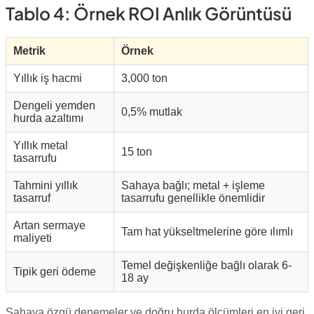
Tablo 4: Örnek ROI Anlık Görüntüsü
Metrik
Örnek
Yıllık iş hacmi
3,000 ton
Dengeli yemden
0,5% mutlak
hurda azaltımı
Yıllık metal
15 ton
tasarrufu
Tahmini yıllık
Sahaya bağlı; metal + işleme
tasarruf
tasarrufu genellikle önemlidir
Artan sermaye
Tam hat yükseltmelerine göre ılımlı
maliyeti
Temel değişkenliğe bağlı olarak 6-
Tipik geri ödeme
18 ay
Sahaya özgü denemeler ve doğru hurda ölçümleri en iyi geri