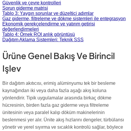
Güvenlik ve çevre kontrolleri
Sorun giderme matrisi
Tablo 3: Yaygın sorunlar ve düzeltici adımlar
Gaz giderme, filtreleme ve dökme sistemleri ile entegrasyon
Ekonomik gerekçelendirme ve yatırım getirisi
değerlendirmeleri
Tablo 4: Örnek ROI anlık görüntüsü
Dağıtım Aklama Sistemleri: Teknik SSS
Ürüne Genel Bakış Ve Birincil
Işlev
Bir dağıtım akıtıcısı, erimiş alüminyumu tek bir besleme
kaynağından iki veya daha fazla aşağı akış koluna
yönlendirir. Tipik uygulamalar arasında birkaç dökme
hücresinin, birden fazla gaz giderme veya filtreleme
ünitesinin veya paralel kalıp döküm makinelerinin
beslenmesi yer alır. Ünite akış hızlarını dengeler, türbülansı
yönetir ve yerel sıyırma ve sıcaklık kontrolü sağlar, böylece