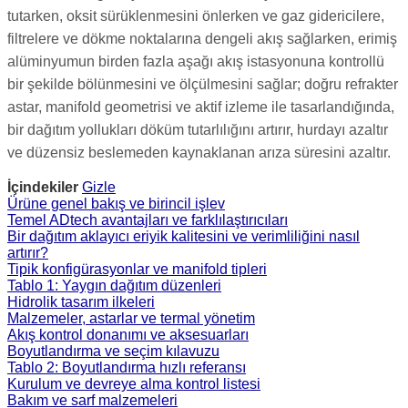
tutarken, oksit sürüklenmesini önlerken ve gaz gidericilere,
filtrelere ve dökme noktalarına dengeli akış sağlarken, erimiş
alüminyumun birden fazla aşağı akış istasyonuna kontrollü
bir şekilde bölünmesini ve ölçülmesini sağlar; doğru refrakter
astar, manifold geometrisi ve aktif izleme ile tasarlandığında,
bir dağıtım yollukları döküm tutarlılığını artırır, hurdayı azaltır
ve düzensiz beslemeden kaynaklanan arıza süresini azaltır.
İçindekiler
Gizle
Ürüne genel bakış ve birincil işlev
Temel ADtech avantajları ve farklılaştırıcıları
Bir dağıtım aklayıcı eriyik kalitesini ve verimliliğini nasıl
artırır?
Tipik konfigürasyonlar ve manifold tipleri
Tablo 1: Yaygın dağıtım düzenleri
Hidrolik tasarım ilkeleri
Malzemeler, astarlar ve termal yönetim
Akış kontrol donanımı ve aksesuarları
Boyutlandırma ve seçim kılavuzu
Tablo 2: Boyutlandırma hızlı referansı
Kurulum ve devreye alma kontrol listesi
Bakım ve sarf malzemeleri