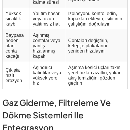
kalma süresi
Yüksek
Yalıtım hasarı
İzolasyonu kontrol edin,
sıcaklık
veya uzun
kapakları ekleyin, ısıtıcının
kaybı
yalıtımsız hat
çalıştığını doğrulayın
Baypasa
Aşınmış
neden
contalar veya
Contaları değiştirin,
olan
yanlış
kelepçe plakalarını
conta
hizalanmış
yeniden hizalayın
kaçağı
kapak
Aşındırıcı
Aşınma kesici uçları takın,
Çıkışta
kalıntılar veya
yerel hızları azaltın, yukarı
hızlı
yüksek yerel
akış temizliğini gözden
erozyon
hız
geçirin
Gaz Giderme, Filtreleme Ve
Dökme Sistemleri Ile
Entegrasyon