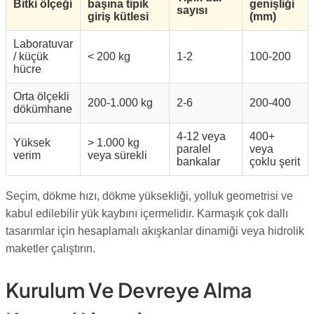
Bitki ölçeği
başına tipik
genişliği
sayısı
giriş kütlesi
(mm)
Laboratuvar
/ küçük
< 200 kg
1-2
100-200
hücre
Orta ölçekli
200-1.000 kg
2-6
200-400
dökümhane
4-12 veya
400+
Yüksek
> 1.000 kg
paralel
veya
verim
veya sürekli
bankalar
çoklu şerit
Seçim, dökme hızı, dökme yüksekliği, yolluk geometrisi ve
kabul edilebilir yük kaybını içermelidir. Karmaşık çok dallı
tasarımlar için hesaplamalı akışkanlar dinamiği veya hidrolik
maketler çalıştırın.
Kurulum Ve Devreye Alma