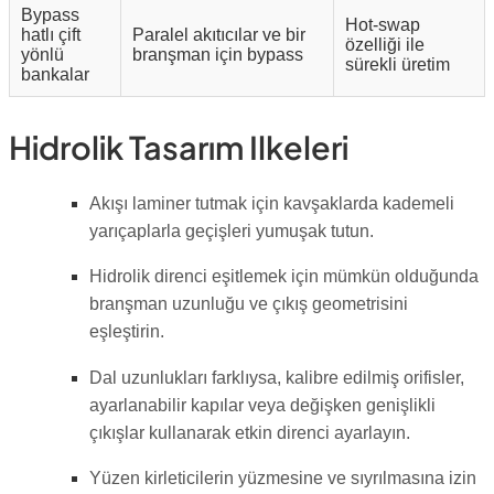
Bypass
Hot-swap
hatlı çift
Paralel akıtıcılar ve bir
özelliği ile
yönlü
branşman için bypass
sürekli üretim
bankalar
Hidrolik Tasarım Ilkeleri
Akışı laminer tutmak için kavşaklarda kademeli
yarıçaplarla geçişleri yumuşak tutun.
Hidrolik direnci eşitlemek için mümkün olduğunda
branşman uzunluğu ve çıkış geometrisini
eşleştirin.
Dal uzunlukları farklıysa, kalibre edilmiş orifisler,
ayarlanabilir kapılar veya değişken genişlikli
çıkışlar kullanarak etkin direnci ayarlayın.
Yüzen kirleticilerin yüzmesine ve sıyrılmasına izin