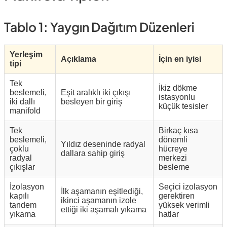
Tablo 1: Yaygın Dağıtım Düzenleri
Yerleşim
Açıklama
İçin en iyisi
tipi
Tek
İkiz dökme
beslemeli,
Eşit aralıklı iki çıkışı
istasyonlu
iki dallı
besleyen bir giriş
küçük tesisler
manifold
Tek
Birkaç kısa
beslemeli,
dönemli
Yıldız deseninde radyal
çoklu
hücreye
dallara sahip giriş
radyal
merkezi
çıkışlar
besleme
İzolasyon
Seçici izolasyon
İlk aşamanın eşitlediği,
kapılı
gerektiren
ikinci aşamanın izole
tandem
yüksek verimli
ettiği iki aşamalı yıkama
yıkama
hatlar