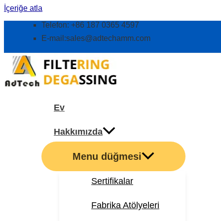
İçeriğe atla
Telefon: +86 187 0365 4597
E-mail:
sales@adtechamm.com
Ev
Hakkımızda
Menu düğmesi
Sertifikalar
Fabrika Atölyeleri