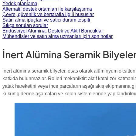
Yedek planlama
Alternatif destek ortamları ile karşılaştırma
Çevre, güvenlik ve bertarafla ilgili hususlar
Satın alma ipuçları ve satıcı durum tespiti
Sıkça sorulan sorular
Endüstriyel Alümina: Destek ve Aktif Boncuklar
Mühendisler ve satın alma uzmanları için son notlar
İnert Alümina Seramik Bilyele
İnert alümina seramik bilyeler, esas olarak alüminyum oksitten o
katkıda bulunmazlar. Rolleri mekaniktir: aktif katalizör katma
yatak hareketini veya ince parçaların aşağı akış ekipmanına gir
kükürt giderme aşamaları ve kolon sistemlerinde yapılandırılmış