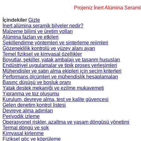
Projeniz İnert Alümina Seramik 
İçindekiler
Gizle
İnert alümina seramik bilyeler nedir?
Malzeme bilimi ve üretim yolları
Alümina fazları ve etkileri
Şekillendirme yöntemleri ve sinterleme rejimleri
Gözeneklilik kontrolü ve yüzey alanı ayarı
Temel fiziksel ve kimyasal özellikler
Boyutlar, şekiller, yatak ambalajı ve tasarım hususları
Endüstriyel uygulamalar ve tipik proses yerleşimleri
Mühendisler ve satın alma ekipleri için seçim kriterleri
Performans ölçümleri ve mühendislik hesaplamaları
Basınç düşüşü ve boşluk oranı
Yatak destek mekaniği ve ezilme mukavemeti
Yıpranma ve toz oluşumu
Kurulum, devreye alma, test ve kalite güvencesi
Gelen denetim kontrol listesi
Devreye alma adımları
Periyodik izleme
Operasyonel riskler, azaltma ve yaşam döngüsü yönetimi
Termal döngü ve şok
Kimyasal kirlenme
Fiziksel göç ve köprüleme