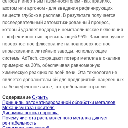
флюса и инертным газом-носителем - как правило,
азотом или аргоном - для введения рафинирующих
веществ глубоко в расплав. В результате получается
последовательный автоматизированный процесс,
который удаляет водород и неметаллические включения
с эффективностью, превышающей 95%. Заменив ручное
поверхностное флюсование на подповерхностное
впрыскивание, литейные заводы, использующие
системы AdTech, сокращают потери металла в окалине
примерно на 30%, обеспечивая равномерную
химическую реакцию по всей печи. Эта технология не
является дополнительной для предприятий, нацеленных
на бездефектное литье; это требование отрасли.
Содержание
Скрыть
Принципы автоматизированной обработки металлов
Механизм газа-носителя
Динамика потока порошка
Почему чистота расплавленного металла диктует
рентабельность