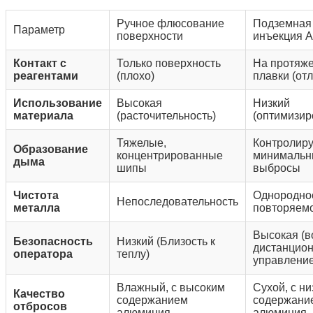
Ручное флюсование
Подземная
Параметр
поверхности
инъекция A
Контакт с
Только поверхность
На протяже
реагентами
(плохо)
плавки (от
Использование
Высокая
Низкий
материала
(расточительность)
(оптимизи
Тяжелые,
Контролир
Образование
концентрированные
минимальн
дыма
шипы
выбросы
Чистота
Однороднос
Непоследовательность
металла
повторяем
Высокая (
Безопасность
Низкий (Близость к
дистанцио
оператора
теплу)
управление
Влажный, с высоким
Сухой, с н
Качество
содержанием
содержани
отбросов
алюминия
алюминия