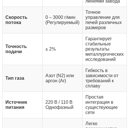
линиями завода
Точное
Скорость
0 – 3000
г/мин
управление для
потока
(Регулируемый)
печей различных
размеров
Гарантирует
стабильные
Точность
± 2%
результаты
подачи
металлургических
исследований
Гибкость в
Азот (N2) или
зависимости от
Тип газа
аргон (Ar)
требований к
сплаву
Простая
Источник
220 В / 110 В
интеграция в
питания
Однофазный
существующие
сети
Легко