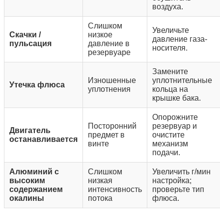
воздуха.
Слишком
Увеличьте
Скачки /
низкое
давление газа-
пульсация
давление в
носителя.
резервуаре
Замените
Изношенные
уплотнительные
Утечка флюса
уплотнения
кольца на
крышке бака.
Опорожните
Посторонний
резервуар и
Двигатель
предмет в
очистите
останавливается
винте
механизм
подачи.
Алюминий с
Слишком
Увеличить
г/мин
высоким
низкая
настройка;
содержанием
интенсивность
проверьте тип
окалины
потока
флюса.