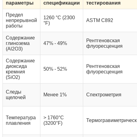
параметры
спецификации
тестирования
Предел
1260 °C (2300
непрерывной
ASTM C892
°F)
работы
Содержание
Рентгеновская
глинозема
47% - 49%
флуоресценция
(Al2O3)
Содержание
диоксида
Рентгеновская
50% - 52%
кремния
флуоресценция
(SiO2)
Следы
Менее 1%
Спектрометрия
щелочей
Температура
> 1760°C
Термогравиметрическ
плавления
(3200°F)