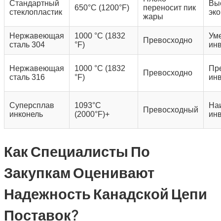
Стандартный
Вы
650°C (1200°F)
переносит пик
стеклопластик
эк
жары
Нержавеющая
1000 °C (1832
Ум
Превосходно
сталь 304
°F)
ин
Нержавеющая
1000 °C (1832
Пр
Превосходно
сталь 316
°F)
ин
Суперсплав
1093°C
На
Превосходный
инконель
(2000°F)+
ин
Как Специалисты По
Закупкам Оценивают
Надежность Канадской Цепи
Поставок?