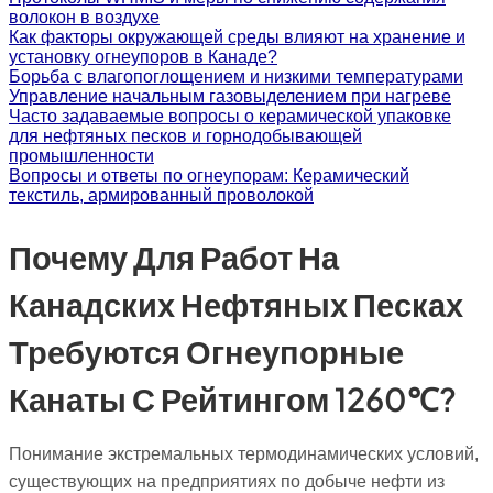
волокон в воздухе
Как факторы окружающей среды влияют на хранение и
установку огнеупоров в Канаде?
Борьба с влагопоглощением и низкими температурами
Управление начальным газовыделением при нагреве
Часто задаваемые вопросы о керамической упаковке
для нефтяных песков и горнодобывающей
промышленности
Вопросы и ответы по огнеупорам: Керамический
текстиль, армированный проволокой
Почему Для Работ На
Канадских Нефтяных Песках
Требуются Огнеупорные
Канаты С Рейтингом 1260℃?
Понимание экстремальных термодинамических условий,
существующих на предприятиях по добыче нефти из