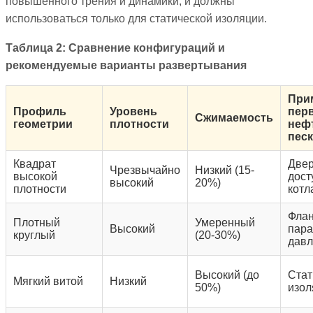
повышенного трения и динамики, и должны
использоваться только для статической изоляции.
Таблица 2: Сравнение конфигураций и
рекомендуемые варианты развертывания
При
Профиль
Уровень
пер
Сжимаемость
геометрии
плотности
неф
пес
Квадрат
Двер
Чрезвычайно
Низкий (15-
высокой
дост
высокий
20%)
плотности
котл
Флан
Плотный
Умеренный
Высокий
пара
круглый
(20-30%)
давл
Высокий (до
Стат
Мягкий витой
Низкий
50%)
изол