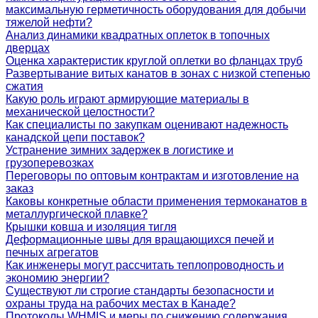
максимальную герметичность оборудования для добычи
тяжелой нефти?
Анализ динамики квадратных оплеток в топочных
дверцах
Оценка характеристик круглой оплетки во фланцах труб
Развертывание витых канатов в зонах с низкой степенью
сжатия
Какую роль играют армирующие материалы в
механической целостности?
Как специалисты по закупкам оценивают надежность
канадской цепи поставок?
Устранение зимних задержек в логистике и
грузоперевозках
Переговоры по оптовым контрактам и изготовление на
заказ
Каковы конкретные области применения термоканатов в
металлургической плавке?
Крышки ковша и изоляция тигля
Деформационные швы для вращающихся печей и
печных агрегатов
Как инженеры могут рассчитать теплопроводность и
экономию энергии?
Существуют ли строгие стандарты безопасности и
охраны труда на рабочих местах в Канаде?
Протоколы WHMIS и меры по снижению содержания