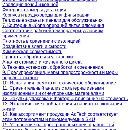
Изоляция печей и ковшей
Футеровка камеры дегазации
Корпуса и воздуховоды для фильтрации
Тепловые экраны и панели для обслуживания
7. Критерии выбора операций литья алюминия
Соответствие рабочей температуры условиям
применения
Плотность в сравнении с изоляцией
Воздействие влаги и сырости
Химическая совместимость
Простота обработки и установки
Анализ стоимости жизненного цикла
8. Техника установки, обработки и соединения
9. Предупреждения, меры предосторожности и меры
борьбы с пылью
10. Испытания, осмотр и техническое обслуживание
11. Сравнительный анализ с альтернативными
изоляционными и огнеупорными материалами
12. Закупки, упаковка и факторы, влияющие на стоимость
13. Экологические соображения и варианты окончания
жизни
14. Как ассортимент продукции AdTech соответствует
этим потребностям и рекомендуемые SKU
15. Устранение распространенных неисправностей
Симптом: быстрое растрескивание поверхности при