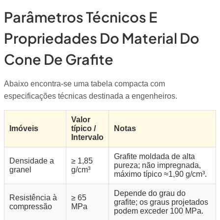
Parâmetros Técnicos E
Propriedades Do Material Do
Cone De Grafite
Abaixo encontra-se uma tabela compacta com
especificações técnicas destinada a engenheiros.
Valor
Imóveis
típico /
Notas
Intervalo
Grafite moldada de alta
Densidade a
≥ 1,85
pureza; não impregnada,
granel
g/cm³
máximo típico ≈1,90 g/cm³.
Depende do grau do
Resistência à
≥ 65
grafite; os graus projetados
compressão
MPa
podem exceder 100 MPa.