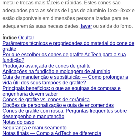
metal e trocas mais fáceis e rápidas. Estes cones são
adequados para as séries de ligas de alumínio 1xxx–8xxx e
estão disponíveis em dimensões personalizadas para se
adequarem às suas necessidades.
lavar
ou saída do forno.
Índice
Ocultar
Parâmetros técnicos e propriedades do material do cone de
grafite
Por que escolher os cones de grafite AdTech para a sua
fundição?
Produção avançada de cones de grafite
Aplicações na fundição e moldagem de alumínio
Guia de manutenção e substituição — Como prolongar a
vida útil dos seus tampões de grafite?
Principais benefícios: o que as equipas de compras e
engenharia devem saber
Cones de grafite vs. cones de cerâmica
Opções de personalização e guia de encomendas
Cones de grafite com rosca: Perguntas frequentes sobre
desempenho e manutenção
Notas do caso
Segurança e manuseamento
Notas finais — Como a AdTech se diferencia