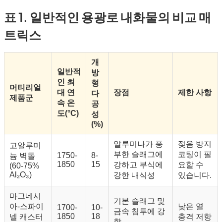
표 1. 일반적인 용광로 내화물의 비교 매
트릭스
개
일반적
방
인 최
형
머티리얼
대 연
장점
제한 사항
다
제품군
속 온
공
도(°C)
성
(%)
알루미나가 풍
젖음 방지
고알루미
부한 슬래그에
코팅이 필
1750-
8-
늄 벽돌
1850
15
강하고 부식에
요할 수
(60-75%
Al₂O₃)
강한 내식성
있습니다.
마그네시
기본 슬래그 및
아-스파이
낮은 열
1700-
10-
금속 침투에 강
1850
18
넬 캐스터
충격 저항
함