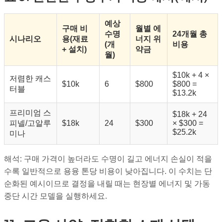
예상
구매 비
월별 에
수명
24개월 총
시나리오
용(재료
너지 위
(개
비용
+ 설치)
약금
월)
$10k + 4 ×
저렴한 캐스
$10k
6
$800
$800 =
터블
$13.2k
프리미엄 스
$18k + 24
피넬/고알루
$18k
24
$300
× $300 =
$25.2k
미나
해석: 구매 가격이 높더라도 수명이 길고 에너지 손실이 적을
수록 일반적으로 용융 톤당 비용이 낮아집니다. 이 수치는 단
순화된 예시이므로 결정을 내릴 때는 현장별 에너지 및 가동
중단 시간 모델을 실행하세요.