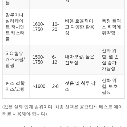
블
알루미나
실리케이
비용 효율적이
특정 플럭
1600-
10-
트 저시멘
고 다양한 활용
스 화학에
1750
20
트 캐스터
성
취약함
블
산화 위
SiC 함유
내마모성, 높은
험, 열 손
1500-
6-
캐스터블/
1750
12
전도성
실 증가
램핑
가능성
산화 위
탄소 결합
젖음 및 침투 감
>1600
2-8
험, 보호
믹스/코팅
소
필요
(값은 실제 업계 범위이며, 최종 선택은 공급업체 테스트 데이
터를 사용해야 합니다).