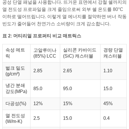
공성 단열 패널을 사용합니다. 뜨거운 표면에서 강철 쉘까지의
열 전도성 프로파일을 크게 줄임으로써 외부 쉘 온도를 80°C
이하로 떨어뜨립니다. 이렇게 열 에너지를 절약하면 버너 작동
빈도가 줄어들어 천연가스 소비량이 크게 감소합니다.
표 2: 머티리얼 프로퍼티 비교 매트릭스
속성 메트
실리콘 카바이드
경량 단열
고알루미나
릭
(85%) LCC
(SiC) 캐스터블
캐스터블
벌크 밀도
2.85
2.65
1.10
(g/cm³)
냉간 분쇄
85.0
95.0
15.0
강도(MPa)
다공성(%)
12%
15%
45%
열 전도성
2.5
15.0
0.4
(W/m-K)