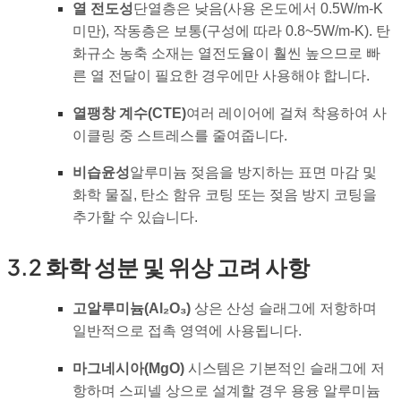
열 전도성
단열층은 낮음(사용 온도에서 0.5W/m-K
미만), 작동층은 보통(구성에 따라 0.8~5W/m-K). 탄
화규소 농축 소재는 열전도율이 훨씬 높으므로 빠
른 열 전달이 필요한 경우에만 사용해야 합니다.
열팽창 계수(CTE)
여러 레이어에 걸쳐 착용하여 사
이클링 중 스트레스를 줄여줍니다.
비습윤성
알루미늄 젖음을 방지하는 표면 마감 및
화학 물질, 탄소 함유 코팅 또는 젖음 방지 코팅을
추가할 수 있습니다.
3.2 화학 성분 및 위상 고려 사항
고알루미늄(Al₂O₃)
상은 산성 슬래그에 저항하며
일반적으로 접촉 영역에 사용됩니다.
마그네시아(MgO)
시스템은 기본적인 슬래그에 저
항하며 스피넬 상으로 설계할 경우 용융 알루미늄