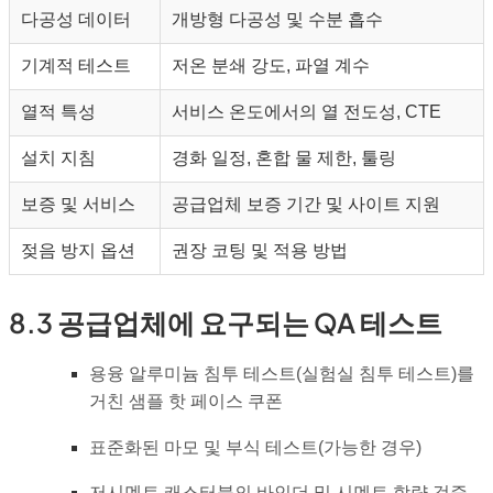
다공성 데이터
개방형 다공성 및 수분 흡수
기계적 테스트
저온 분쇄 강도, 파열 계수
열적 특성
서비스 온도에서의 열 전도성, CTE
설치 지침
경화 일정, 혼합 물 제한, 툴링
보증 및 서비스
공급업체 보증 기간 및 사이트 지원
젖음 방지 옵션
권장 코팅 및 적용 방법
8.3 공급업체에 요구되는 QA 테스트
용융 알루미늄 침투 테스트(실험실 침투 테스트)를
거친 샘플 핫 페이스 쿠폰
표준화된 마모 및 부식 테스트(가능한 경우)
저시멘트 캐스터블의 바인더 및 시멘트 함량 검증