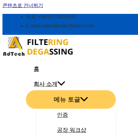
콘텐츠로 건너뛰기
전화: +8618703654597
E-mail:
sales@adtechamm.com
홈
회사 소개
메뉴 토글
인증
공장 워크샵