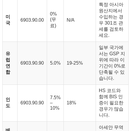
특정 아시아
원산지에서
0%
미
수입하는 경
(무
6903.90.00
N/A
국
우 301조 관
료)
세를 검토하
세요.
일부 국가에
유
서는 GSP 지
럽
위에 따라 이
6903.90.90
5.0%
19-25%
연
기간이 0%로
합
단축될 수 있
습니다.
HS 코드와
함께 BIS 인
7.5%
인
6903.90.90
–
18%
증이 필요한
도
10%
경우가 많습
니다.
아세안 무역
베