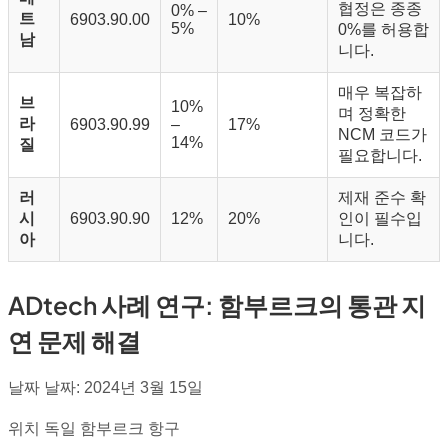
협정은 종종
0% –
트
6903.90.00
10%
5%
0%를 허용합
남
니다.
매우 복잡하
브
10%
며 정확한
라
6903.90.99
–
17%
NCM 코드가
14%
질
필요합니다.
러
제재 준수 확
시
6903.90.90
12%
20%
인이 필수입
아
니다.
ADtech 사례 연구: 함부르크의 통관 지
연 문제 해결
날짜 날짜: 2024년 3월 15일
위치 독일 함부르크 항구