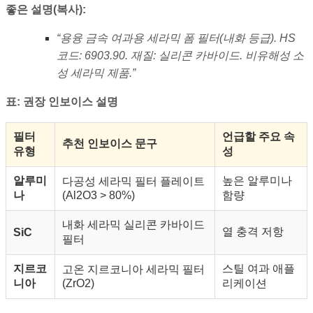
좋은 설명(복사):
“용융 금속 여과용 세라믹 폼 필터(내화 등급). HS
코드: 6903.90. 재질: 실리콘 카바이드. 비유해성 소
성 세라믹 제품.”
표: 권장 인보이스 설명
필터
언급할 주요 속
추천 인보이스 문구
유형
성
알루미
높은 알루미나
다공성 세라믹 필터 플레이트
나
(Al2O3 > 80%)
함량
내화 세라믹 실리콘 카바이드
열 충격 저항
SiC
필터
지르코
스틸 여과 애플
고온 지르코니아 세라믹 필터
니아
(ZrO2)
리케이션