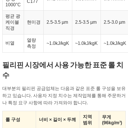
C177
1000°C
평균 광
케이블
현미경
2.5-3.5 µm
2.5-3.5 µm
2.5-3.0 µm
직경
열량
비열
~1.0kJ/kgK
~1.0kJ/kgK
~1.0kJ/kgK
측정
필리핀 시장에서 사용 가능한 표준 롤 치
수
대부분의 필리핀 공급업체는 다음과 같은 표준 롤 구성을 보유
하고 있습니다. 사용자 지정 치수는 제작업체를 통해 주문하거
나 특정 요구 사항에 따라 가져와야 합니다.
지역
무게
롤 구성
너비 × 길이 × 두께
범위
(96kg/m³)