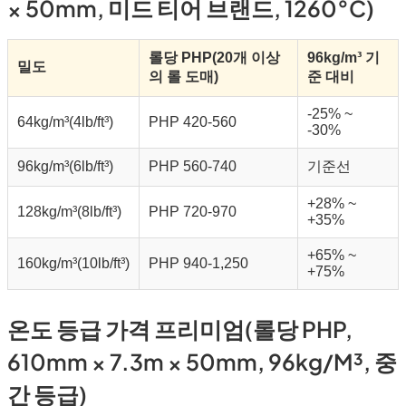
× 50mm, 미드 티어 브랜드, 1260°C)
롤당 PHP(20개 이상
96kg/m³ 기
밀도
의 롤 도매)
준 대비
-25% ~
64kg/m³(4lb/ft³)
PHP 420-560
-30%
96kg/m³(6lb/ft³)
PHP 560-740
기준선
+28% ~
128kg/m³(8lb/ft³)
PHP 720-970
+35%
+65% ~
160kg/m³(10lb/ft³)
PHP 940-1,250
+75%
온도 등급 가격 프리미엄(롤당 PHP,
610mm × 7.3m × 50mm, 96kg/m³, 중
간 등급)