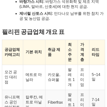
바탕가스 시티:
바탕가스 석유화학 및 제조 지역
(LIMA, 말바르, 산호세)에 대한 현지 공급.
제너럴 산토스 시티:
민다나오 남부를 위한 참치 가
공 및 농산업 공급.
필리핀 공급업체 개요 표
최
가
공급업체
취급 제
소
격
리드
기본 위치
카테고리
품
주
계
타임
문
층
팔
프
모건 공
메트로 마
카오울,
레
리
5~14
인 대리
일
닐라
슈퍼울
트 1
미
점
개
엄
팔
프
유니프랙
칼루칸, 메
레
리
7-14
스 공인
트로 마닐
Fiberfrax
일
트 1
미