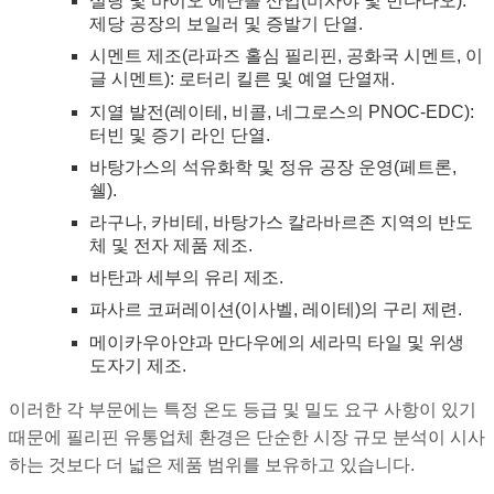
설탕 및 바이오 에탄올 산업(비사야 및 민다나오):
제당 공장의 보일러 및 증발기 단열.
시멘트 제조(라파즈 홀심 필리핀, 공화국 시멘트, 이
글 시멘트): 로터리 킬른 및 예열 단열재.
지열 발전(레이테, 비콜, 네그로스의 PNOC-EDC):
터빈 및 증기 라인 단열.
바탕가스의 석유화학 및 정유 공장 운영(페트론,
쉘).
라구나, 카비테, 바탕가스 칼라바르존 지역의 반도
체 및 전자 제품 제조.
바탄과 세부의 유리 제조.
파사르 코퍼레이션(이사벨, 레이테)의 구리 제련.
메이카우아얀과 만다우에의 세라믹 타일 및 위생
도자기 제조.
이러한 각 부문에는 특정 온도 등급 및 밀도 요구 사항이 있기
때문에 필리핀 유통업체 환경은 단순한 시장 규모 분석이 시사
하는 것보다 더 넓은 제품 범위를 보유하고 있습니다.