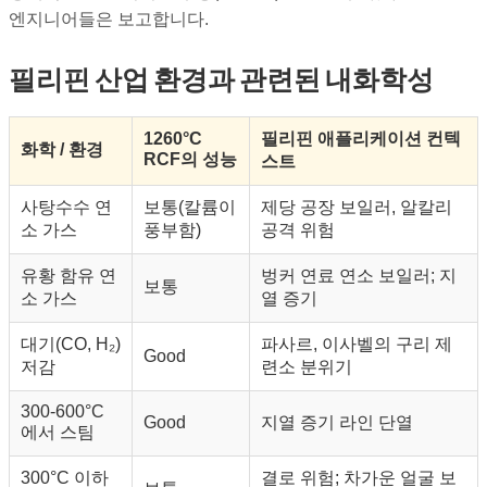
엔지니어들은 보고합니다.
필리핀 산업 환경과 관련된 내화학성
1260°C
필리핀 애플리케이션 컨텍
화학 / 환경
RCF의 성능
스트
사탕수수 연
보통(칼륨이
제당 공장 보일러, 알칼리
소 가스
풍부함)
공격 위험
유황 함유 연
벙커 연료 연소 보일러; 지
보통
소 가스
열 증기
대기(CO, H₂)
파사르, 이사벨의 구리 제
Good
저감
련소 분위기
300-600°C
Good
지열 증기 라인 단열
에서 스팀
300°C 이하
결로 위험; 차가운 얼굴 보