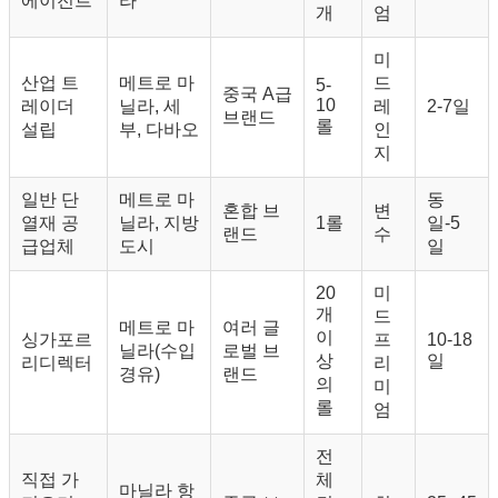
에이전트
라
개
엄
미
산업 트
메트로 마
드
5-
중국 A급
10
레이더
닐라, 세
레
2-7일
브랜드
롤
설립
부, 다바오
인
지
일반 단
메트로 마
동
혼합 브
변
열재 공
닐라, 지방
1롤
일-5
랜드
수
급업체
도시
일
20
미
개
드
메트로 마
여러 글
이
싱가포르
프
10-18
닐라(수입
로벌 브
상
일
리디렉터
리
경유)
랜드
의
미
롤
엄
전
직접 가
체
마닐라 항