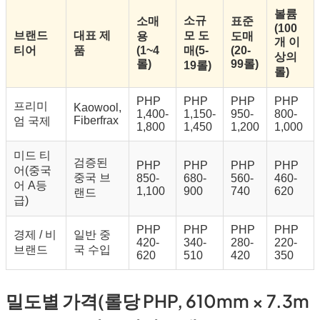
볼륨
소규
소매
표준
(100
브랜드
대표 제
모 도
용
도매
개 이
티어
품
(1~4
매(5-
(20-
상의
롤)
99롤)
19롤)
롤)
PHP
PHP
PHP
PHP
프리미
Kaowool,
1,400-
1,150-
950-
800-
Fiberfrax
엄 국제
1,800
1,450
1,200
1,000
미드 티
검증된
PHP
PHP
PHP
PHP
어(중국
중국 브
850-
680-
560-
460-
어 A등
1,100
900
740
620
랜드
급)
PHP
PHP
PHP
PHP
경제 / 비
일반 중
420-
340-
280-
220-
브랜드
국 수입
620
510
420
350
밀도별 가격(롤당 PHP, 610mm × 7.3m