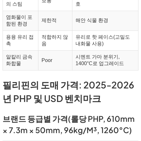
보통
의 스팀
호
염화물이 포
제한적
해안 식물 환경
함된 환경
용융 유리 접
적합하지 않
유리로 핫 페이스(고밀도
촉
음
내화물 사용)
알칼리 금속
시멘트 가마 분위기,
Poor
화합물
1400°C로 업그레이드
필리핀의 도매 가격: 2025-2026
년 PHP 및 USD 벤치마크
브랜드 등급별 가격(롤당 PHP, 610mm
× 7.3m × 50mm, 96kg/m³, 1260°C)