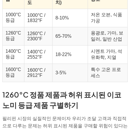
도
치)
1000°C
저온 오븐, 식품
1000°C /
8-10%
등급
1832°F
가공
1260°C
용광로, 가마, 보
1260°C /
65-70%
등급
2300°F
일러, 일반 산업
1400°C
시멘트 가마, 석
1400°C /
18-22%
등급
2552°F
유화학, 지열
1600°C
특수 고온 프로
1600°C /
3-5%
등급
2912°F
세스
1260°C 정품 제품과 허위 표시된 이코
노미 등급 제품 구별하기
필리핀 시장의 실질적인 문제이자 우리가 조달 고객과 직접적
으로 다루는 문제는 허위 표시된 제품을 구매할 위험이 있다는