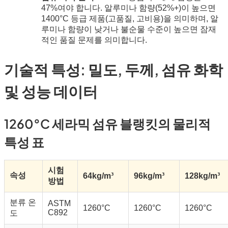
47%여야 합니다. 알루미나 함량(52%+)이 높으면
1400°C 등급 제품(고품질, 고비용)을 의미하며, 알
루미나 함량이 낮거나 불순물 수준이 높으면 잠재
적인 품질 문제를 의미합니다.
기술적 특성: 밀도, 두께, 섬유 화학
및 성능 데이터
1260°C 세라믹 섬유 블랭킷의 물리적
특성 표
시험
속성
64kg/m³
96kg/m³
128kg/m³
방법
분류 온
ASTM
1260°C
1260°C
1260°C
C892
도