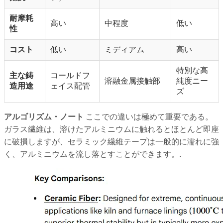
耐摩耗
高い
中程度
低い
性
コスト
低い
ミディアム
高い
特別な高
主な鋳
コールドフ
溶融金属接触部
純度ニー
造用途
ェイス配管
ズ
アルゴリズム・ノート
ここでの違いは極めて重要である。
ガラス繊維は、溶けたアルミニウムに触れるとほとんど即座
に破損しますが、セラミック繊維テープは一般的に濡れに強
く、アルミニウムを流し落とすことができます。.