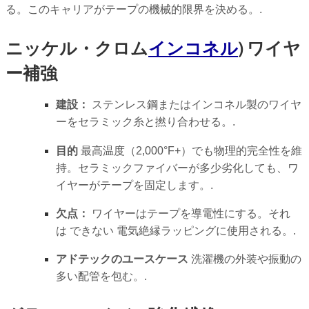
る。このキャリアがテープの機械的限界を決める。.
ニッケル・クロム
インコネル
) ワイヤ
ー補強
建設：
ステンレス鋼またはインコネル製のワイヤ
ーをセラミック糸と撚り合わせる。.
目的
最高温度（2,000°F+）でも物理的完全性を維
持。セラミックファイバーが多少劣化しても、ワ
イヤーがテープを固定します。.
欠点：
ワイヤーはテープを導電性にする。それ
は
できない
電気絶縁ラッピングに使用される。.
アドテックのユースケース
洗濯機の外装や振動の
多い配管を包む。.