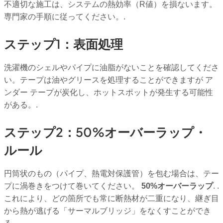
不適切な施工は、システムの熱効率（R値）を損ないます。
専門家の手順に従ってください。.
ステップ1：表面処理
洗濯機のシェルやパイプに油脂がないことを確認してくださ
い。テープは油やグリースを処理することができますが
ア
ンダー
テープが炭化し、ホットスポットが発生する可能性
がある。.
ステップ2：50%オーバーラップ・
ルール
円筒状のもの（パイプ、熱電対保護管）を包む場合は、テー
プに渦巻きをつけて巻いてください。
50%オーバーラップ
. .
これにより、どの箇所でも常に断熱材が二重になり、継ぎ目
から熱が逃げる「サーマルブリッジ」をなくすことができ