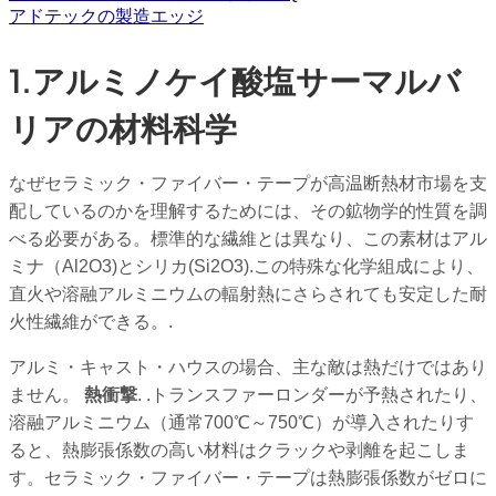
アドテックの製造エッジ
1.アルミノケイ酸塩サーマルバ
リアの材料科学
なぜセラミック・ファイバー・テープが高温断熱材市場を支
配しているのかを理解するためには、その鉱物学的性質を調
べる必要がある。標準的な繊維とは異なり、この素材はアル
ミナ（Al2O3
)とシリカ(Si2O3
).この特殊な化学組成により、
直火や溶融アルミニウムの輻射熱にさらされても安定した耐
火性繊維ができる。.
アルミ・キャスト・ハウスの場合、主な敵は熱だけではあり
ません。
熱衝撃
. .トランスファーロンダーが予熱されたり、
溶融アルミニウム（通常700℃～750℃）が導入されたりす
ると、熱膨張係数の高い材料はクラックや剥離を起こしま
す。セラミック・ファイバー・テープは熱膨張係数がゼロに