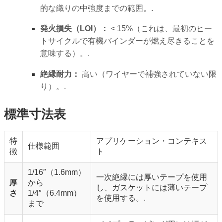
的な織りの中強度までの範囲。.
発火損失（LOI）：
< 15%（これは、最初のヒー
トサイクルで有機バインダーが燃え尽きることを
意味する）。.
絶縁耐力：
高い（ワイヤーで補強されていない限
り）。.
標準寸法表
特
アプリケーション・コンテキス
仕様範囲
徴
ト
1/16″（1.6mm）
一次絶縁には厚いテープを使用
厚
から
し、ガスケットには薄いテープ
さ
1/4″（6.4mm）
を使用する。.
まで