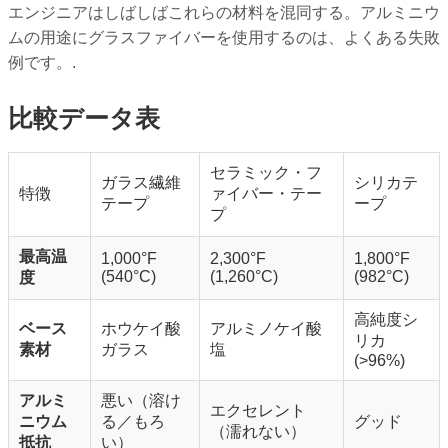
エンジニアはしばしばこれらの材料を混同する。アルミニウ
ムの用途にグラスファイバーを使用するのは、よくある失敗
例です。.
比較データ表
セラミック・フ
ガラス繊維
シリカテ
特徴
ァイバー・テー
テープ
ープ
プ
最高温
1,000°F
2,300°F
1,800°F
(540°C)
(1,260°C)
(982°C)
度
高純度シ
ベース
ホウケイ酸
アルミノケイ酸
リカ
素材
ガラス
塩
(>96%)
アルミ
悪い（溶け
エクセレント
ニウム
る／もろ
グッド
（濡れない）
抵抗
い）