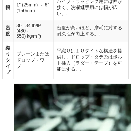
パイプ・ラッピング用には幅が
1″ (25mm) ～ 6″
幅
狭く、洗濯継手用には幅が広
(150mm)
い。.
30 - 34 lb/ft³
密
密度が高いほど、摩耗に対する
(480 -
度
耐久性が向上する。.
550)
kg/m
³)
織
平織りはよりタイトな構造を提
り
プレーンまたは
供し、ドロップ・タテ糸はボル
タ
ドロップ・ワー
ト挿入（ラダー・テープ）を可
イ
プ
能にする。.
プ