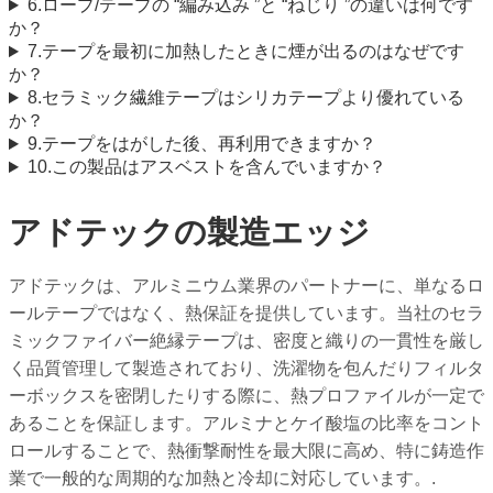
6.ロープ/テープの “編み込み ”と “ねじり ”の違いは何です
か？
7.テープを最初に加熱したときに煙が出るのはなぜです
か？
8.セラミック繊維テープはシリカテープより優れている
か？
9.テープをはがした後、再利用できますか？
10.この製品はアスベストを含んでいますか？
アドテックの製造エッジ
アドテックは、アルミニウム業界のパートナーに、単なるロ
ールテープではなく、熱保証を提供しています。当社のセラ
ミックファイバー絶縁テープは、密度と織りの一貫性を厳し
く品質管理して製造されており、洗濯物を包んだりフィルタ
ーボックスを密閉したりする際に、熱プロファイルが一定で
あることを保証します。アルミナとケイ酸塩の比率をコント
ロールすることで、熱衝撃耐性を最大限に高め、特に鋳造作
業で一般的な周期的な加熱と冷却に対応しています。.