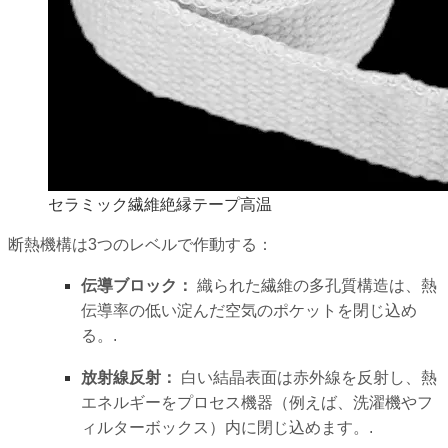
セラミック繊維絶縁テープ高温
断熱機構は3つのレベルで作動する：
伝導ブロック：
織られた繊維の多孔質構造は、熱
伝導率の低い淀んだ空気のポケットを閉じ込め
る。.
放射線反射：
白い結晶表面は赤外線を反射し、熱
エネルギーをプロセス機器（例えば、洗濯機やフ
ィルターボックス）内に閉じ込めます。.