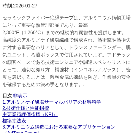
時刻:2026-01-27
セラミックファイバー絶縁テープは、アルミニウム鋳物工場
にとって重要な熱管理部品であり、最高
2,300°F（1,260°C）までの継続的な耐熱性を提供します。
高純度のアルミノケイ酸塩繊維で構成され、熱衝撃や熱損失
に対する重要なバリアとして、トランスファーランダー、脱
気ユニット、ろ過ボックスで使用されています。アドテック
の顧客ベースである技術エンジニアや調達スペシャリストに
とって、適切な織り方、補強材（インコネル／ガラス）、密
度を選択することは、溶融金属の凍結を防ぎ、作業員の安全
を確保するための決め手となります。.
目次
非表示
1.アルミノケイ酸塩サーマルバリアの材料科学
2.技術仕様と性能指標
主要業績評価指標（KPI）
標準寸法表
3.アルミニウム鋳造における重要なアプリケーション