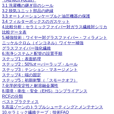
（AdTech Focus）
3.1 洗濯機の継ぎ目のシール
3.2 脱気ユニット部品の絶縁
3.3 オートメーションケーブルと油圧機器の保護
3.4 フィルターボックスのガスケット
4.比較分析：セラミックファイバー対ガラス繊維対シリカ
比較データ表
5.補強技術：ワイヤー対グラスファイバー・フィラメント
ニッケルクロム（インコネル）ワイヤー補強
グラスファイバー強化繊維
6.洗浄システムと配管の設置手順
ステップ1：表面処理
ステップ2：50%オーバーラップ・ルール
ステップ3：テンション・マネージメント
ステップ4：端の固定
ステップ5：初期射撃（「スモークオフ）
7.化学的安定性と耐溶融金属性
8.環境・衛生・安全（EHS）コンプライアンス
RCFの分類
ベストプラクティス
9.高温ゾーンのトラブルシューティングとメンテナンス
10.セラミック繊維テープ：技術FAQ