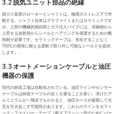
3.2 脱気ユニット部品の絶縁
脱ガス装置のローターとシャフトは、極度のストレス下で作
動する。シャフト自体はグラファイトまたはセラミックです
が、上部の機械的接続部とガス注入パイプには、溶融物から
上昇する放射熱からシールとベアリングを保護するための断
熱材が必要です。セラミックテープは、劣化することなく
750℃の環境に耐える柔軟で取り外し可能なシールドを提供
します。.
3.3 オートメーションケーブルと油圧
機器の保護
現代の鋳造工場は自動化されている。油圧ラインやセンサー
ケーブルは鋳造テーブルの近くを通ることが多い。溶けたア
ルミニウムが一飛沫でもかかると、油圧ホースが破裂して火
災を引き起こす可能性があります。これらのラインをセラミ
ック・ファイバー・テープ（耐スプラッシュ性のためにバー