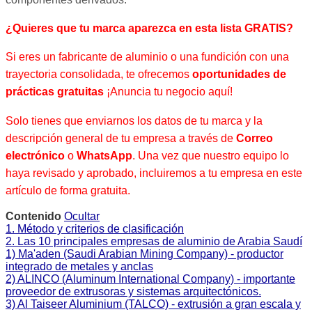
¿Quieres que tu marca aparezca en esta lista GRATIS?
Si eres un fabricante de aluminio o una fundición con una
trayectoria consolidada, te ofrecemos
oportunidades de
prácticas gratuitas
¡Anuncia tu negocio aquí!
Solo tienes que enviarnos los datos de tu marca y la
descripción general de tu empresa a través de
Correo
electrónico
o
WhatsApp
. Una vez que nuestro equipo lo
haya revisado y aprobado, incluiremos a tu empresa en este
artículo de forma gratuita.
Contenido
Ocultar
1. Método y criterios de clasificación
2. Las 10 principales empresas de aluminio de Arabia Saudí
1) Ma'aden (Saudi Arabian Mining Company) - productor
integrado de metales y anclas
2) ALINCO (Aluminum International Company) - importante
proveedor de extrusoras y sistemas arquitectónicos.
3) Al Taiseer Aluminium (TALCO) - extrusión a gran escala y