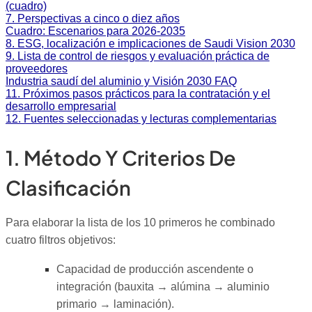
(cuadro)
7. Perspectivas a cinco o diez años
Cuadro: Escenarios para 2026-2035
8. ESG, localización e implicaciones de Saudi Vision 2030
9. Lista de control de riesgos y evaluación práctica de
proveedores
Industria saudí del aluminio y Visión 2030 FAQ
11. Próximos pasos prácticos para la contratación y el
desarrollo empresarial
12. Fuentes seleccionadas y lecturas complementarias
1. Método Y Criterios De
Clasificación
Para elaborar la lista de los 10 primeros he combinado
cuatro filtros objetivos:
Capacidad de producción ascendente o
integración (bauxita → alúmina → aluminio
primario → laminación).