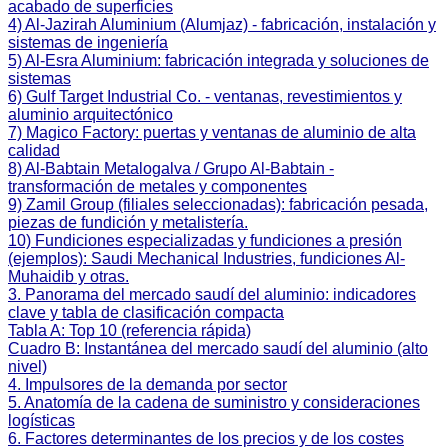
acabado de superficies
4) Al-Jazirah Aluminium (Alumjaz) - fabricación, instalación y
sistemas de ingeniería
5) Al-Esra Aluminium: fabricación integrada y soluciones de
sistemas
6) Gulf Target Industrial Co. - ventanas, revestimientos y
aluminio arquitectónico
7) Magico Factory: puertas y ventanas de aluminio de alta
calidad
8) Al-Babtain Metalogalva / Grupo Al-Babtain -
transformación de metales y componentes
9) Zamil Group (filiales seleccionadas): fabricación pesada,
piezas de fundición y metalistería.
10) Fundiciones especializadas y fundiciones a presión
(ejemplos): Saudi Mechanical Industries, fundiciones Al-
Muhaidib y otras.
3. Panorama del mercado saudí del aluminio: indicadores
clave y tabla de clasificación compacta
Tabla A: Top 10 (referencia rápida)
Cuadro B: Instantánea del mercado saudí del aluminio (alto
nivel)
4. Impulsores de la demanda por sector
5. Anatomía de la cadena de suministro y consideraciones
logísticas
6. Factores determinantes de los precios y de los costes