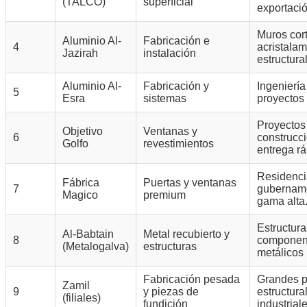
(TALCO)
superficial
exportaci
Muros cort
Aluminio Al-
Fabricación e
4
acristalam
Jazirah
instalación
estructural
Aluminio Al-
Fabricación y
Ingeniería
5
Esra
sistemas
proyectos
Proyectos
Objetivo
Ventanas y
6
construcci
Golfo
revestimientos
entrega rá
Residenci
Fábrica
Puertas y ventanas
7
gubername
Magico
premium
gama alta
Estructura
Al-Babtain
Metal recubierto y
8
componen
(Metalogalva)
estructuras
metálicos 
Fabricación pesada
Grandes 
Zamil
9
y piezas de
estructura
(filiales)
fundición
industriale