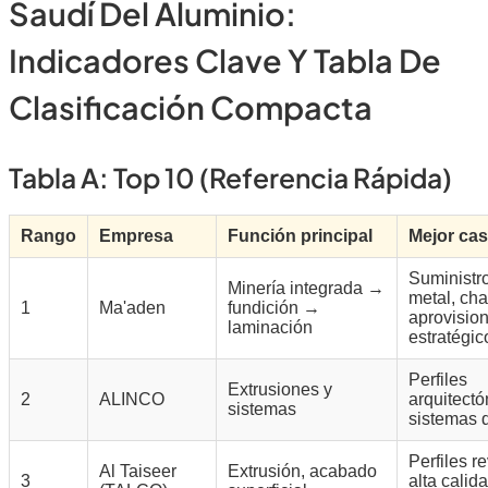
Saudí Del Aluminio:
Indicadores Clave Y Tabla De
Clasificación Compacta
Tabla A: Top 10 (referencia Rápida)
Rango
Empresa
Función principal
Mejor ca
Suministro
Minería integrada →
metal, ch
1
Ma'aden
fundición →
aprovisio
laminación
estratégic
Perfiles
Extrusiones y
2
ALINCO
arquitectó
sistemas
sistemas 
Perfiles r
Al Taiseer
Extrusión, acabado
3
alta calid