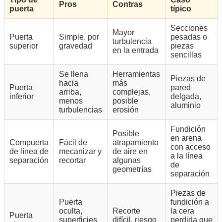
Pros
Contras
puerta
típico
Secciones
Mayor
Puerta
Simple, por
pesadas o
turbulencia
superior
gravedad
piezas
en la entrada
sencillas
Se llena
Herramientas
Piezas de
hacia
más
Puerta
pared
arriba,
complejas,
inferior
delgada,
menos
posible
aluminio
turbulencias
erosión
Fundición
Posible
en arena
Compuerta
Fácil de
atrapamiento
con acceso
de línea de
mecanizar y
de aire en
a la línea
separación
recortar
algunas
de
geometrías
separación
Piezas de
Puerta
fundición a
oculta,
Recorte
la cera
Puerta
superficies
difícil, riesgo
perdida que