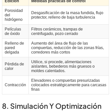
Edición
Medidas prácticas de control
Porosidad
Desgasificación de la masa fundida, flujo
del
protector, relleno de baja turbulencia
hidrógeno
Películas
Filtros cerámicos, trampas de
de óxido
centrifugado, pozo cerrado
Relleno de
Aumento del área de flujo de las
pared
compuertas, reducción de las zonas frías,
delgada
corredores más cortos
Utilice, si procede, alimentaciones
Pérdida de
aislantes, bebederos más gruesos o
calor
moldes calentados.
Elevadores o compuertas presurizadas
Contracción
colocados estratégicamente para carcasas
finas
8. Simulación Y Optimización