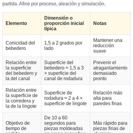
partida. Afine por proceso, aleación y simulación.
Dimensión o
Elemento
proporción inicial
Notas
típica
Mantener una
Conicidad del
1,5 a 2 grados por
reducción
bebedero
lado
suave
Relación entre
Superficie del
Prevenir el
la superficie
bebedero ≈ 1,5 a 3
atragantamiento
del bebedero y
× superficie del
demasiado
la del canal
canal de rodadura
pronto
Relación entre
Superficie de
Relación más
la superficie de
rodadura ≈ 2 a 4 ×
alta para
la corredera y
superficie de lingote
paredes finas
la de la lingote
De 10 a 60
Objetivo de
segundos para
Más rápido para
tiempo de
piezas moldeadas
piezas finas de