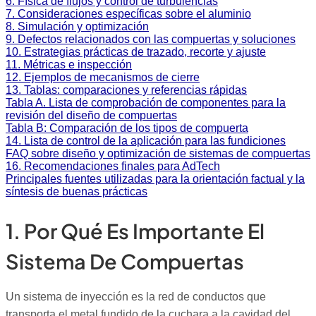
6. Física de flujos y control de turbulencias
7. Consideraciones específicas sobre el aluminio
8. Simulación y optimización
9. Defectos relacionados con las compuertas y soluciones
10. Estrategias prácticas de trazado, recorte y ajuste
11. Métricas e inspección
12. Ejemplos de mecanismos de cierre
13. Tablas: comparaciones y referencias rápidas
Tabla A. Lista de comprobación de componentes para la
revisión del diseño de compuertas
Tabla B: Comparación de los tipos de compuerta
14. Lista de control de la aplicación para las fundiciones
FAQ sobre diseño y optimización de sistemas de compuertas
16. Recomendaciones finales para AdTech
Principales fuentes utilizadas para la orientación factual y la
síntesis de buenas prácticas
1. Por Qué Es Importante El
Sistema De Compuertas
Un sistema de inyección es la red de conductos que
transporta el metal fundido de la cuchara a la cavidad del