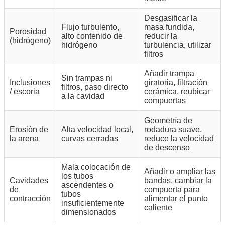
Desgasificar la
Flujo turbulento,
masa fundida,
Porosidad
alto contenido de
reducir la
(hidrógeno)
hidrógeno
turbulencia, utilizar
filtros
Añadir trampa
Sin trampas ni
Inclusiones
giratoria, filtración
filtros, paso directo
/ escoria
cerámica, reubicar
a la cavidad
compuertas
Geometría de
Erosión de
Alta velocidad local,
rodadura suave,
la arena
curvas cerradas
reduce la velocidad
de descenso
Mala colocación de
Añadir o ampliar las
los tubos
Cavidades
bandas, cambiar la
ascendentes o
de
compuerta para
tubos
contracción
alimentar el punto
insuficientemente
caliente
dimensionados