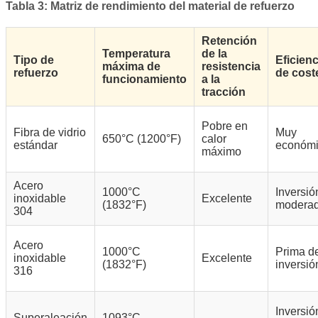
Tabla 3: Matriz de rendimiento del material de refuerzo
Retención
Temperatura
de la
Tipo de
Eficienc
máxima de
resistencia
refuerzo
de cost
funcionamiento
a la
tracción
Pobre en
Fibra de vidrio
Muy
650°C (1200°F)
calor
estándar
económ
máximo
Acero
1000°C
Inversió
inoxidable
Excelente
(1832°F)
modera
304
Acero
1000°C
Prima d
inoxidable
Excelente
(1832°F)
inversió
316
Inversió
Superaleación
1093°C