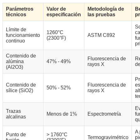
Parámetros
Valor de
Metodología de
B
técnicos
especificación
las pruebas
pr
So
Límite de
1260°C
ca
funcionamiento
ASTM C892
(2300°F)
fu
continuo
pr
Contenido de
Fluorescencia de
Re
alúmina
47% - 49%
rayos X
de
(Al2O3)
Pr
Contenido de
Fluorescencia de
es
50% - 52%
sílice (SiO2)
rayos X
al
te
Ev
Trazas
Menos de 1%
Espectrometría
fu
alcalinas
qu
A 
Punto de
> 1760°C
Termogravimétrico
pi