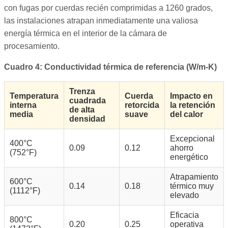
con fugas por cuerdas recién comprimidas a 1260 grados,
las instalaciones atrapan inmediatamente una valiosa
energía térmica en el interior de la cámara de
procesamiento.
Cuadro 4: Conductividad térmica de referencia (W/m-K)
Trenza
Temperatura
Cuerda
Impacto en
cuadrada
interna
retorcida
la retención
de alta
media
suave
del calor
densidad
Excepcional
400°C
0.09
0.12
ahorro
(752°F)
energético
Atrapamiento
600°C
0.14
0.18
térmico muy
(1112°F)
elevado
Eficacia
800°C
0.20
0.25
operativa