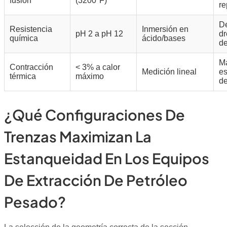
fusión
(3200°F)
re
De
Resistencia
Inmersión en
pH 2 a pH 12
dr
química
ácido/bases
de
Ma
Contracción
< 3% a calor
Medición lineal
e
térmica
máximo
de
¿Qué Configuraciones De
Trenzas Maximizan La
Estanqueidad En Los Equipos
De Extracción De Petróleo
Pesado?