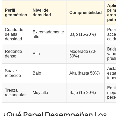
Apli
Perfil
Nivel de
prim
Compresibilidad
geométrico
densidad
are
petr
Cuadrado
Puer
Extremadamente
de alta
Bajo (15-20%)
acce
alto
densidad
cald
Brid
Redondo
Moderado (20-
Alta
vapo
denso
30%)
pres
Aisl
Suave
Bajo
Alta (hasta 50%)
está
retorcido
tube
Equi
Trenza
Muy alta
Bajo (15-20%)
mejo
rectangular
pers
¿Qué Papel Desempeñan Los