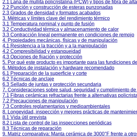
2.1 Lana de mullita policristalina (PCW) y tipos de fibra de alt
2.2 Punción y construcción de esteras punzonadas
2.3 Grados de densidad y formatos acabados
3. Métricas y límites clave del rendimiento térmico
3.1 Temperatura nominal y punto de fusión
3.2 Conductividad térmica y almacenamiento de calor
3.3 Contracción lineal permanente en condiciones de remojo
4. Propiedades mecánicas, físicas y de manipulación
4.1 Resistencia a la tracción y a la manipulación
4.2 Compresibilidad y estanqueidad
4.3 Opciones de fijación y protección
5. Por qué este producto es importante para las fundiciones d
6. Métodos de instalación y hardware recomendado
6.1 Preparación de la superficie y corte
6.2 Técnicas de anclaje
6.3 Sellado de juntas y protección secundaria
7. Consideraciones sobre salud, seguridad y cumplimiento de 
7.1 Fibras cerámicas refractarias frente a alternativas policrist
7.2 Precauciones de manipulación
7.3 Controles reglamentarios y medioambientales
8. Longevidad, inspección y mejores prácticas de mantenimie
8.1 Vida útil prevista
8.2 Lista de control de las inspecciones periódicas
8.3 Técnicas de reparación
9. Matriz comparativa: Manta cerámica de 3000°F frente a otro