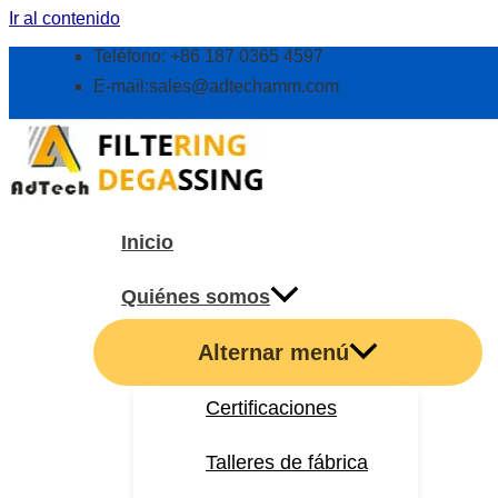
Ir al contenido
Teléfono: +86 187 0365 4597
E-mail:
sales@adtechamm.com
Inicio
Quiénes somos
Alternar menú
Certificaciones
Talleres de fábrica