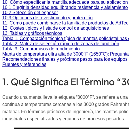
10. Cómo especificar la mantilla adecuada para su aplicación
10.1 Elegir la densidad equilibrando resistencia y aislamiento
10.2 Selección del espesor
10.3 Opciones de revestimiento y protección
11. Cómo puede combinarse la familia de productos de AdTec
12. Costes típicos y lista de control de adquisiciones
13. Tablas y gráficos técnicos
Tabla 1. Comparación técnica típica de mantas policristalin
Tabla 2. Matriz de selección rápida de zonas de fundición
Tabla 3. Compromisos de rendimiento
Manta de temperatura ultra alta de 3000°F (1650°C): Pregunta
Recomendaciones finales y próximos pasos para los equipos 
Fuentes y referencias
1. Qué Significa El Término 
Cuando una manta lleva la etiqueta “3000°F”, se refiere a una
continua a temperaturas cercanas a los 3000 grados Fahrenheit
material. En términos prácticos de ingeniería, las mantas poli
industriales especializados y equipos de procesos pesados.