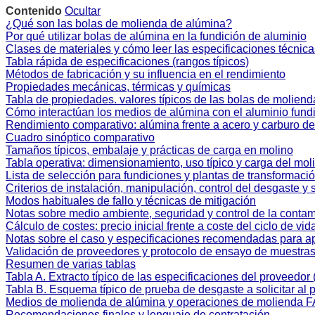
Contenido
Ocultar
¿Qué son las bolas de molienda de alúmina?
Por qué utilizar bolas de alúmina en la fundición de aluminio
Clases de materiales y cómo leer las especificaciones técnica
Tabla rápida de especificaciones (rangos típicos)
Métodos de fabricación y su influencia en el rendimiento
Propiedades mecánicas, térmicas y químicas
Tabla de propiedades. valores típicos de las bolas de molien
Cómo interactúan los medios de alúmina con el aluminio fundi
Rendimiento comparativo: alúmina frente a acero y carburo de 
Cuadro sinóptico comparativo
Tamaños típicos, embalaje y prácticas de carga en molino
Tabla operativa: dimensionamiento, uso típico y carga del mol
Lista de selección para fundiciones y plantas de transformaci
Criterios de instalación, manipulación, control del desgaste y 
Modos habituales de fallo y técnicas de mitigación
Notas sobre medio ambiente, seguridad y control de la conta
Cálculo de costes: precio inicial frente a coste del ciclo de vid
Notas sobre el caso y especificaciones recomendadas para ap
Validación de proveedores y protocolo de ensayo de muestra
Resumen de varias tablas
Tabla A. Extracto típico de las especificaciones del proveedo
Tabla B. Esquema típico de prueba de desgaste a solicitar al 
Medios de molienda de alúmina y operaciones de molienda 
Recomendaciones finales y lenguaje de contratación