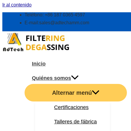
Ir al contenido
Teléfono: +86 187 0365 4597
E-mail:
sales@adtechamm.com
Inicio
Quiénes somos
Alternar menú
Certificaciones
Talleres de fábrica