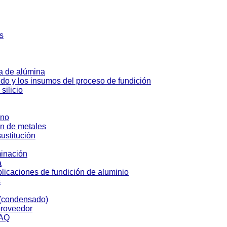
s
da de alúmina
do y los insumos del proceso de fundición
silicio
ino
ón de metales
sustitución
minación
a
licaciones de fundición de aluminio
s
r (condensado)
proveedor
FAQ