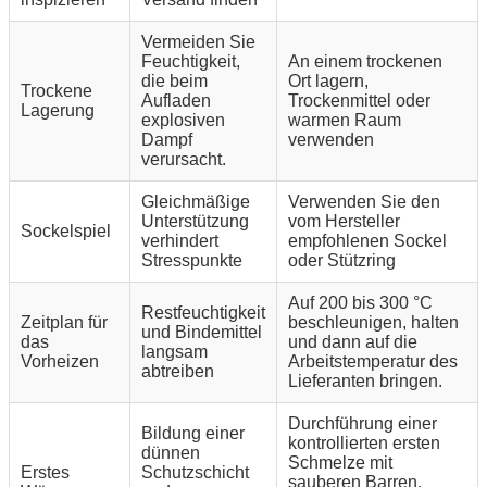
Vermeiden Sie
Feuchtigkeit,
An einem trockenen
die beim
Ort lagern,
Trockene
Aufladen
Trockenmittel oder
Lagerung
explosiven
warmen Raum
Dampf
verwenden
verursacht.
Gleichmäßige
Verwenden Sie den
Unterstützung
vom Hersteller
Sockelspiel
verhindert
empfohlenen Sockel
Stresspunkte
oder Stützring
Auf 200 bis 300 °C
Restfeuchtigkeit
Zeitplan für
beschleunigen, halten
und Bindemittel
das
und dann auf die
langsam
Vorheizen
Arbeitstemperatur des
abtreiben
Lieferanten bringen.
Durchführung einer
Bildung einer
kontrollierten ersten
dünnen
Schmelze mit
Erstes
Schutzschicht
sauberen Barren,