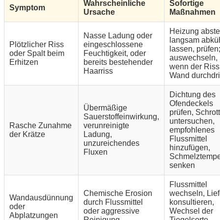
Wahrscheinliche
Sofortige
Symptom
Ursache
Maßnahmen
Heizung abste
Nasse Ladung oder
langsam abkü
Plötzlicher Riss
eingeschlossene
lassen, prüfen
oder Spalt beim
Feuchtigkeit, oder
auswechseln,
Erhitzen
bereits bestehender
wenn der Riss
Haarriss
Wand durchdri
Dichtung des
Ofendeckels
Übermäßige
prüfen, Schrott
Sauerstoffeinwirkung,
untersuchen,
Rasche Zunahme
verunreinigte
empfohlenes
der Krätze
Ladung,
Flussmittel
unzureichendes
hinzufügen,
Fluxen
Schmelztempe
senken
Flussmittel
Chemische Erosion
wechseln, Lief
Wandausdünnung
durch Flussmittel
konsultieren,
oder
oder aggressive
Wechsel der
Abplatzungen
Reinigung
Tiegelsorte