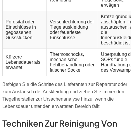
erwägen
Krätze gründli
Porosität oder
Verschlechterung der
abschöpfen, T
Einschlüsse in
Tiegelauskleidung
austauschen,
gegossenen
oder feuerfeste
die
Gussstücken
Einschlüsse
Innenausklei
beschädigt ist
Thermoschocks,
Überprüfung d
Kürzere
mechanische
SOPs für die
Lebensdauer als
Fehlbehandlung oder
Handhabung 
erwartet
falscher Sockel
des Vorwärmp
Befolgen Sie die Schritte des Lieferanten zur Reparatur oder
zum Austausch der Auskleidung und ziehen Sie immer den
Tiegelhersteller zur Ursachenanalyse hinzu, wenn die
Lebensdauer unter den erwarteten Bereich fällt.
Techniken Zur Reinigung Von