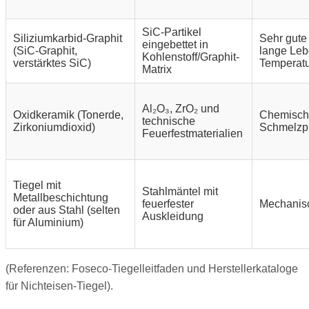
SiC-Partikel
Siliziumkarbid-Graphit
Sehr gute 
eingebettet in
(SiC-Graphit,
lange Leb
Kohlenstoff/Graphit-
verstärktes SiC)
Temperatu
Matrix
Al₂O₃, ZrO₂ und
Oxidkeramik (Tonerde,
Chemische
technische
Zirkoniumdioxid)
Schmelzp
Feuerfestmaterialien
Tiegel mit
Stahlmäntel mit
Metallbeschichtung
feuerfester
Mechanisc
oder aus Stahl (selten
Auskleidung
für Aluminium)
(Referenzen: Foseco-Tiegelleitfaden und Herstellerkataloge
für Nichteisen-Tiegel).