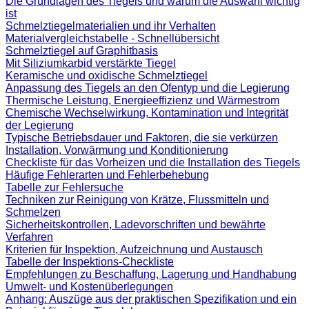
Die Grundlagen des Tiegels und warum die Auswahl wichtig
ist
Schmelztiegelmaterialien und ihr Verhalten
Materialvergleichstabelle - Schnellübersicht
Schmelztiegel auf Graphitbasis
Mit Siliziumkarbid verstärkte Tiegel
Keramische und oxidische Schmelztiegel
Anpassung des Tiegels an den Ofentyp und die Legierung
Thermische Leistung, Energieeffizienz und Wärmestrom
Chemische Wechselwirkung, Kontamination und Integrität
der Legierung
Typische Betriebsdauer und Faktoren, die sie verkürzen
Installation, Vorwärmung und Konditionierung
Checkliste für das Vorheizen und die Installation des Tiegels
Häufige Fehlerarten und Fehlerbehebung
Tabelle zur Fehlersuche
Techniken zur Reinigung von Krätze, Flussmitteln und
Schmelzen
Sicherheitskontrollen, Ladevorschriften und bewährte
Verfahren
Kriterien für Inspektion, Aufzeichnung und Austausch
Tabelle der Inspektions-Checkliste
Empfehlungen zu Beschaffung, Lagerung und Handhabung
Umwelt- und Kostenüberlegungen
Anhang: Auszüge aus der praktischen Spezifikation und ein