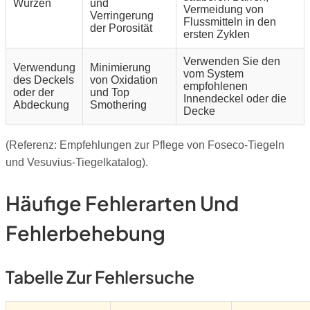
Würzen
und
Vermeidung von
Verringerung
Flussmitteln in den
der Porosität
ersten Zyklen
Verwenden Sie den
Verwendung
Minimierung
vom System
des Deckels
von Oxidation
empfohlenen
oder der
und Top
Innendeckel oder die
Abdeckung
Smothering
Decke
(Referenz: Empfehlungen zur Pflege von Foseco-Tiegeln
und Vesuvius-Tiegelkatalog).
Häufige Fehlerarten Und
Fehlerbehebung
Tabelle Zur Fehlersuche