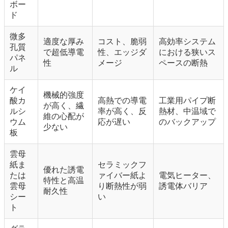
ボー
ド
微多
適度な厚み
コスト、脆弱
高効率システム
孔質
で超低導電
性、エッジダ
における狭いス
パネ
性
メージ
ペースの断熱
ル
ケイ
機械的強度
酸カ
高熱での導電
工業用パイプ断
が高く、繊
ルシ
率が高く、反
熱材、中温域で
維の心配が
ウム
応が遅い
のバックアップ
少ない
板
雲母
紙ま
セラミックフ
優れた誘電
たは
ァイバー紙よ
電気ヒーター、
特性と高温
雲母
り断熱性が弱
誘電体バリア
耐久性
シー
い
ト