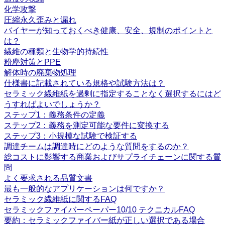
化学攻撃
圧縮永久歪みと漏れ
バイヤーが知っておくべき健康、安全、規制のポイントと
は？
繊維の種類と生物学的持続性
粉塵対策とPPE
解体時の廃棄物処理
仕様書に記載されている規格や試験方法は？
セラミック繊維紙を過剰に指定することなく選択するにはど
うすればよいでしょうか？
ステップ1：義務条件の定義
ステップ2：義務を測定可能な要件に変換する
ステップ3：小規模な試験で検証する
調達チームは調達時にどのような質問をするのか？
総コストに影響する商業およびサプライチェーンに関する質
問
よく要求される品質文書
最も一般的なアプリケーションは何ですか？
セラミック繊維紙に関するFAQ
セラミックファイバーペーパー10/10 テクニカルFAQ
要約：セラミックファイバー紙が正しい選択である場合