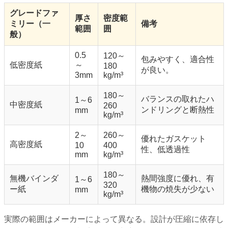
グレードファ
厚さ
密度範
ミリー（一
備考
範囲
囲
般）
0.5
120～
包みやすく、適合性
低密度紙
～
180
が良い。
3mm
kg/m³
180～
バランスの取れたハ
1～6
中密度紙
260
ンドリングと断熱性
mm
kg/m³
2～
260～
優れたガスケット
高密度紙
10
400
性、低透過性
mm
kg/m³
180～
無機バインダ
熱間強度に優れ、有
1～6
320
ー紙
機物の焼失が少ない
mm
kg/m³
実際の範囲はメーカーによって異なる。設計が圧縮に依存し