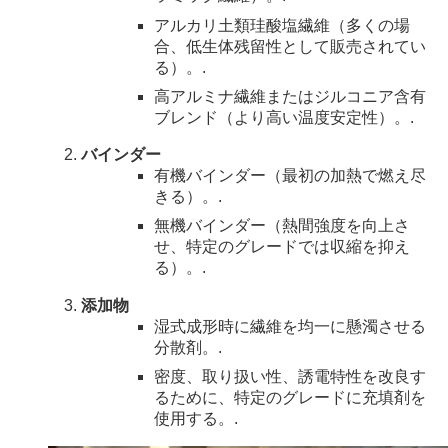
アルカリ土類珪酸塩繊維（多くの場
合、低生体残留性として販売されてい
る）。.
高アルミナ繊維またはジルコニア含有
ブレンド（より高い温度安定性）。.
バインダー
有機バインダー（最初の加熱で燃え尽
きる）。.
無機バインダー（熱間強度を向上さ
せ、特定のグレードでは収縮を抑え
る）。.
添加物
湿式成形時に繊維を均一に懸濁させる
分散剤。.
密度、取り扱い性、誘電特性を改良す
るために、特定のグレードに充填剤を
使用する。.