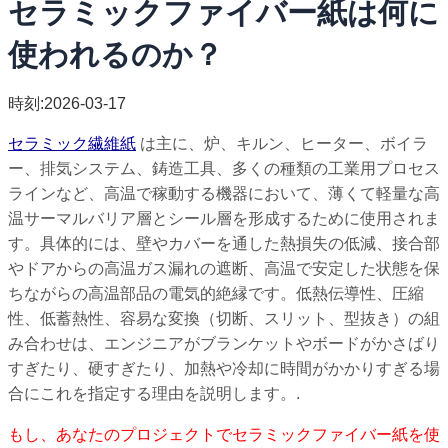
セラミックファイバー紙は何に
使われるのか？
時刻:2026-03-17
セラミック繊維紙
は主に、炉、キルン、ヒーター、ボイラ
ー、排気システム、鋳造工具、多くの種類の工業用プロセス
ラインなど、高温で稼動する機器において、薄くて軽量な高
温サーマルバリア層とシール層を形成するために使用されま
す。具体的には、壁やカバーを通した熱損失の低減、接合部
やドアからの高温ガス漏れの遮断、高温で安定した状態を保
ちながらの高温部品の電気的絶縁です。低熱伝導性、圧縮
性、低蓄熱性、容易な変換（切断、スリット、型抜き）の組
み合わせは、エンジニアがブランケットやボードがかさばり
すぎたり、硬すぎたり、加熱や冷却に時間がかかりすぎる場
合にこれを指定する理由を説明します。.
もし、あなたのプロジェクトでセラミックファイバー紙を使