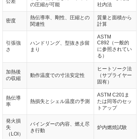
公差
の圧縮が可能
社内法
熱伝導率、剛性、圧縮との
質量と面積から
密度
関連性
計算
ASTM
C892（一般的
引張強
ハンドリング、型抜き歩留
に参照されてい
さ
まり
る）
ヒートソーク法
加熱後
動作温度での寸法安定性
（サプライヤー
の収縮
固有）
ASTM C201ま
熱伝導
熱損失とシェル温度の予測
たは同等のセッ
率
トアップ
発火損
バインダーの内容、燃え尽
失
炉内燃焼試験
き行動
（LOI）