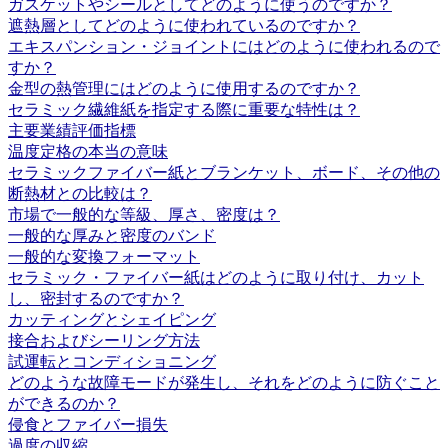
ガスケットやシールとしてどのように使うのですか？
遮熱層としてどのように使われているのですか？
エキスパンション・ジョイントにはどのように使われるので
すか？
金型の熱管理にはどのように使用するのですか？
セラミック繊維紙を指定する際に重要な特性は？
主要業績評価指標
温度定格の本当の意味
セラミックファイバー紙とブランケット、ボード、その他の
断熱材との比較は？
市場で一般的な等級、厚さ、密度は？
一般的な厚みと密度のバンド
一般的な変換フォーマット
セラミック・ファイバー紙はどのように取り付け、カット
し、密封するのですか？
カッティングとシェイピング
接合およびシーリング方法
試運転とコンディショニング
どのような故障モードが発生し、それをどのように防ぐこと
ができるのか？
侵食とファイバー損失
過度の収縮