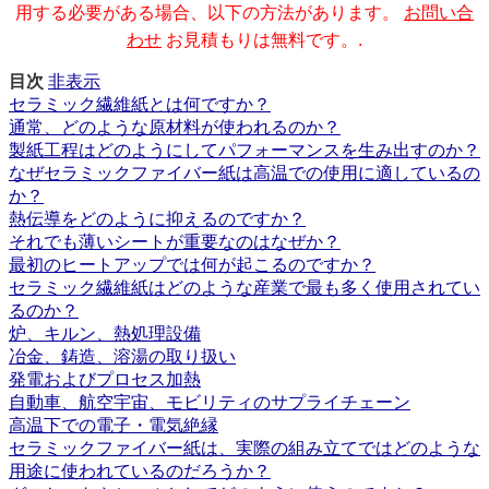
用する必要がある場合、以下の方法があります。
お問い合
わせ
お見積もりは無料です。.
目次
非表示
セラミック繊維紙とは何ですか？
通常、どのような原材料が使われるのか？
製紙工程はどのようにしてパフォーマンスを生み出すのか？
なぜセラミックファイバー紙は高温での使用に適しているの
か？
熱伝導をどのように抑えるのですか？
それでも薄いシートが重要なのはなぜか？
最初のヒートアップでは何が起こるのですか？
セラミック繊維紙はどのような産業で最も多く使用されてい
るのか？
炉、キルン、熱処理設備
冶金、鋳造、溶湯の取り扱い
発電およびプロセス加熱
自動車、航空宇宙、モビリティのサプライチェーン
高温下での電子・電気絶縁
セラミックファイバー紙は、実際の組み立てではどのような
用途に使われているのだろうか？