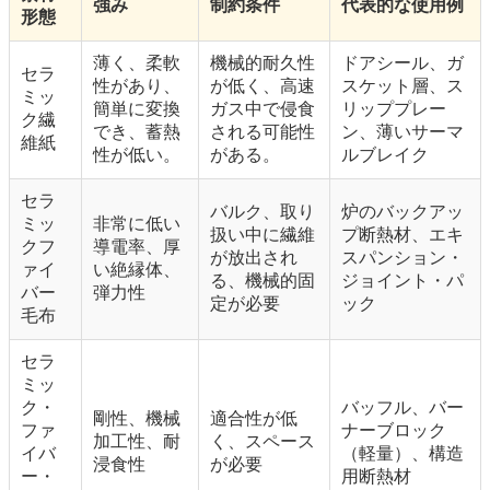
強み
制約条件
代表的な使用例
形態
薄く、柔軟
機械的耐久性
ドアシール、ガ
セラ
性があり、
が低く、高速
スケット層、ス
ミッ
簡単に変換
ガス中で侵食
リッププレー
ク繊
でき、蓄熱
される可能性
ン、薄いサーマ
維紙
性が低い。
がある。
ルブレイク
セラ
バルク、取り
炉のバックアッ
ミッ
非常に低い
扱い中に繊維
プ断熱材、エキ
クフ
導電率、厚
が放出され
スパンション・
ァイ
い絶縁体、
る、機械的固
ジョイント・パ
バー
弾力性
定が必要
ック
毛布
セラ
ミッ
ク・
バッフル、バー
剛性、機械
適合性が低
ファ
ナーブロック
加工性、耐
く、スペース
イバ
（軽量）、構造
浸食性
が必要
ー・
用断熱材