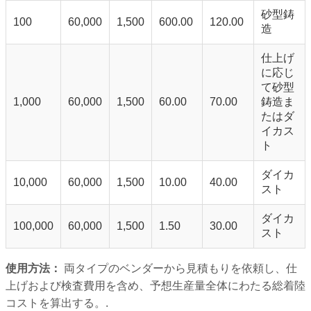
砂型鋳
100
60,000
1,500
600.00
120.00
造
仕上げ
に応じ
て砂型
1,000
60,000
1,500
60.00
70.00
鋳造ま
たはダ
イカス
ト
ダイカ
10,000
60,000
1,500
10.00
40.00
スト
ダイカ
100,000
60,000
1,500
1.50
30.00
スト
使用方法：
両タイプのベンダーから見積もりを依頼し、仕
上げおよび検査費用を含め、予想生産量全体にわたる総着陸
コストを算出する。.