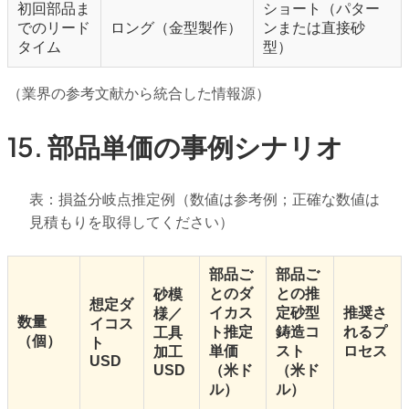
初回部品ま
ショート（パター
でのリード
ロング（金型製作）
ンまたは直接砂
タイム
型）
（業界の参考文献から統合した情報源）
15. 部品単価の事例シナリオ
表：損益分岐点推定例（数値は参考例；正確な数値は
見積もりを取得してください）
部品ご
部品ご
とのダ
との推
砂模
想定ダ
イカス
定砂型
推奨さ
様／
数量
イコス
ト推定
鋳造コ
れるプ
工具
（個）
ト
単価
スト
ロセス
加工
USD
USD
（米ド
（米ド
ル）
ル）