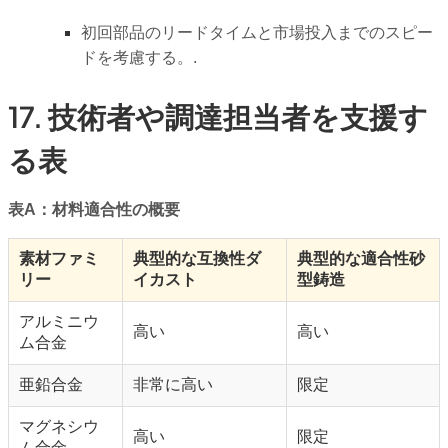
初回部品のリードタイムと市場投入までのスピー
ドを考慮する。.
17. 技術者や調達担当者を支援す
る表
表A：材料適合性の概要
素材ファミ
典型的な互換性ダ
典型的な適合性砂
リー
イカスト
型鋳造
アルミニウ
高い
高い
ム合金
亜鉛合金
非常に高い
限定
マグネシウ
高い
限定
ム合金