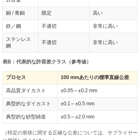
銅 / 青銅
限定
高い
鉄／鋼
不適切
非常に高い
ステンレス
不適切
非常に高い
鋼
表B：代表的な許容差クラス（参考値）
プロセス
100 mmあたりの標準直線公差
高品質ダイカスト
±0.05～±0.2 mm
典型的なダイカスト
±0.1～±0.5 mm
典型的な砂型鋳造
±0.5～±2.0 mm
（特定の形状に関する正確な公差については、サプライヤー