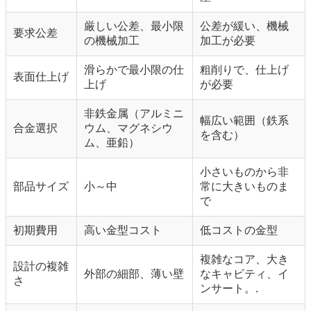
厳しい公差、最小限
公差が緩い、機械
要求公差
の機械加工
加工が必要
滑らかで最小限の仕
粗削りで、仕上げ
表面仕上げ
上げ
が必要
非鉄金属（アルミニ
幅広い範囲（鉄系
合金選択
ウム、マグネシウ
を含む）
ム、亜鉛）
小さいものから非
部品サイズ
小～中
常に大きいものま
で
初期費用
高い金型コスト
低コストの金型
複雑なコア、大き
設計の複雑
外部の細部、薄い壁
なキャビティ、イ
さ
ンサート。.