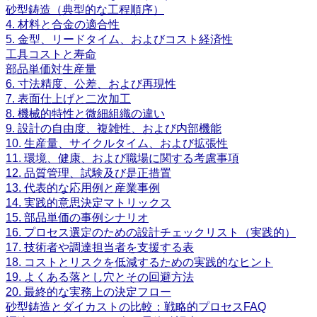
砂型鋳造（典型的な工程順序）
4. 材料と合金の適合性
5. 金型、リードタイム、およびコスト経済性
工具コストと寿命
部品単価対生産量
6. 寸法精度、公差、および再現性
7. 表面仕上げと二次加工
8. 機械的特性と微細組織の違い
9. 設計の自由度、複雑性、および内部機能
10. 生産量、サイクルタイム、および拡張性
11. 環境、健康、および職場に関する考慮事項
12. 品質管理、試験及び是正措置
13. 代表的な応用例と産業事例
14. 実践的意思決定マトリックス
15. 部品単価の事例シナリオ
16. プロセス選定のための設計チェックリスト（実践的）
17. 技術者や調達担当者を支援する表
18. コストとリスクを低減するための実践的なヒント
19. よくある落とし穴とその回避方法
20. 最終的な実務上の決定フロー
砂型鋳造とダイカストの比較：戦略的プロセスFAQ