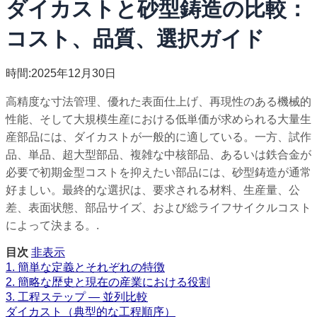
ダイカストと砂型鋳造の比較：
コスト、品質、選択ガイド
時間:2025年12月30日
高精度な寸法管理、優れた表面仕上げ、再現性のある機械的
性能、そして大規模生産における低単価が求められる大量生
産部品には、ダイカストが一般的に適している。一方、試作
品、単品、超大型部品、複雑な中核部品、あるいは鉄合金が
必要で初期金型コストを抑えたい部品には、砂型鋳造が通常
好ましい。最終的な選択は、要求される材料、生産量、公
差、表面状態、部品サイズ、および総ライフサイクルコスト
によって決まる。.
目次
非表示
1. 簡単な定義とそれぞれの特徴
2. 簡略な歴史と現在の産業における役割
3. 工程ステップ — 並列比較
ダイカスト（典型的な工程順序）