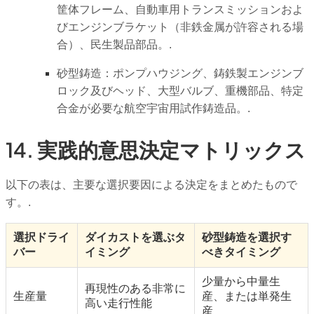
筐体フレーム、自動車用トランスミッションおよ
びエンジンブラケット（非鉄金属が許容される場
合）、民生製品部品。.
砂型鋳造：ポンプハウジング、鋳鉄製エンジンブ
ロック及びヘッド、大型バルブ、重機部品、特定
合金が必要な航空宇宙用試作鋳造品。.
14. 実践的意思決定マトリックス
以下の表は、主要な選択要因による決定をまとめたもので
す。.
選択ドライ
ダイカストを選ぶタ
砂型鋳造を選択す
バー
イミング
べきタイミング
少量から中量生
再現性のある非常に
生産量
産、または単発生
高い走行性能
産